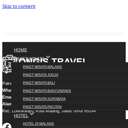
Skip to content
HOME
PAKET WISATA
PAKET WISATA MALANG
PAKET WISATA JOGJA
Paket Wisata Malang Batu Bromo
PAKET WISATA BALI
Whatsapp :
0822-1-8888-236 / 0822-1-8888-239
PAKET WISATA BANYUWANGI
Email :
info@ongistravel.com
PAKET WISATA SURABAYA
Alamat :
Jl. Joyo Pringgandani No 11, Kel. Merjosari
PAKET WISATA PACITAN
Kec. Lowokwaru, Kota Malang, Jawa Timur 65144
HOTEL
HOTEL DI MALANG