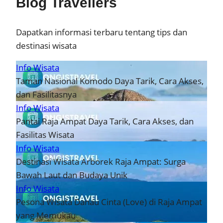
Blog
Travellers
Dapatkan informasi terbaru tentang tips dan
destinasi wisata
Info Wisata
Taman Nasional Komodo Daya Tarik, Cara Akses,
dan Fasilitasnya
Info Wisata
Pantai Raja Ampat Daya Tarik, Cara Akses, dan
Fasilitas Wisata
Info Wisata
Destinasi Wisata Arborek Raja Ampat: Surga
Bawah Laut dan Budaya Unik
Info Wisata
Pesona Wisata Danau Cinta (Love) di Raja Ampat
yang Memukau