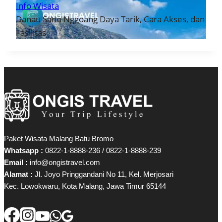
Info Wisata
Danau Sano Nggoang Daya Tarik, Cara Akses, dan
Fasilitas
Paket Wisata Malang Batu Bromo
Whatsapp :
0822-1-8888-236 / 0822-1-8888-239
Email :
info@ongistravel.com
Alamat :
Jl. Joyo Pringgandani No 11, Kel. Merjosari
Kec. Lowokwaru, Kota Malang, Jawa Timur 65144