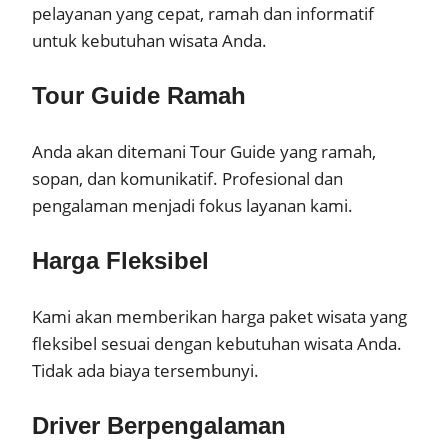
pelayanan yang cepat, ramah dan informatif
untuk kebutuhan wisata Anda.
Tour Guide Ramah
Anda akan ditemani Tour Guide yang ramah,
sopan, dan komunikatif. Profesional dan
pengalaman menjadi fokus layanan kami.
Harga Fleksibel
Kami akan memberikan harga paket wisata yang
fleksibel sesuai dengan kebutuhan wisata Anda.
Tidak ada biaya tersembunyi.
Driver Berpengalaman