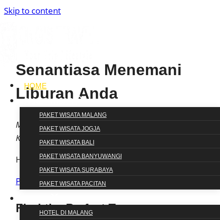
Skip to content
Senantiasa Menemani
HOME
Liburan Anda
PAKET WISATA
PAKET WISATA MALANG
Mau Liburan Seru dengan Budget Terjangkau?
PAKET WISATA JOGJA
Kami Punya Solusinya!​
PAKET WISATA BALI
PAKET WISATA BANYUWANGI
Hubungi kami untuk konsultasi gratis
PAKET WISATA SURABAYA
PILIH PAKET WISATA
PAKET WISATA PACITAN
HOTEL
Find the Perfect Tour
HOTEL DI MALANG