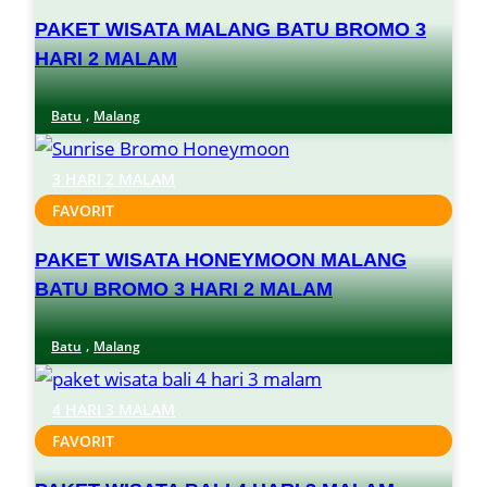
PAKET WISATA MALANG BATU BROMO 3
HARI 2 MALAM
,
Batu
Malang
3 HARI 2 MALAM
FAVORIT
PAKET WISATA HONEYMOON MALANG
BATU BROMO 3 HARI 2 MALAM
,
Batu
Malang
4 HARI 3 MALAM
FAVORIT