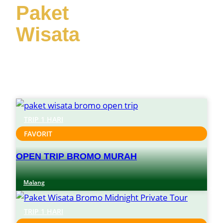
Paket
Wisata
Favorit
Kami memberikan paket wisata terbaik
dengan pelayanan yang maksimal untuk
kenyamanan Anda.
TRIP 1 HARI
FAVORIT
OPEN TRIP BROMO MURAH
Malang
TRIP 1 HARI