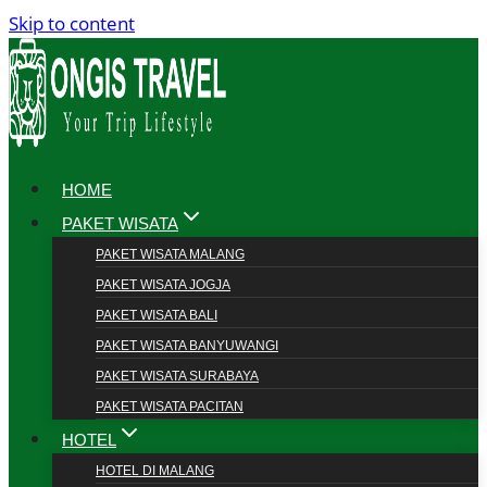
Skip to content
HOME
PAKET WISATA
PAKET WISATA MALANG
PAKET WISATA JOGJA
PAKET WISATA BALI
PAKET WISATA BANYUWANGI
PAKET WISATA SURABAYA
PAKET WISATA PACITAN
HOTEL
HOTEL DI MALANG