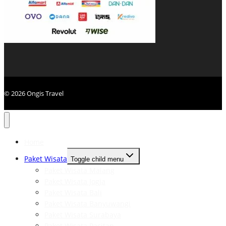
© 2026 Ongis Travel
Home
Paket Wisata
Toggle child menu
Paket Wisata Malang
Paket Wisata Jogja
Paket Wisata Bali
Paket Wisata Banyuwangi
Paket Wisata Surabaya
Paket Wisata Pacitan