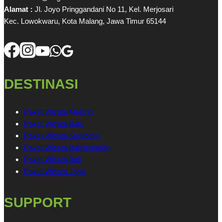
Alamat :
Jl. Joyo Pringgandani No 11, Kel. Merjosari
Kec. Lowokwaru, Kota Malang, Jawa Timur 65144
DESTINASI
Paket Wisata Malang
Paket Wisata Batu
Paket Wisata Surabaya
Paket Wisata Banyuwangi
Paket Wisata Bali
Paket Wisata Jogja
SUPPORT