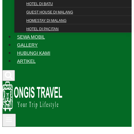
HOTEL DI BATU
GUEST HOUSE DI MALANG
HOMESTAY DI MALANG
HOTEL DI PACITAN
SEWA MOBIL
GALLERY
HUBUNGI KAMI
ARTIKEL