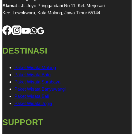
Alamat :
Jl. Joyo Pringgandani No 11, Kel. Merjosari
Kec. Lowokwaru, Kota Malang, Jawa Timur 65144
DESTINASI
Paket Wisata Malang
Paket Wisata Batu
Paket Wisata Surabaya
Paket Wisata Banyuwangi
Paket Wisata Bali
Paket Wisata Jogja
SUPPORT