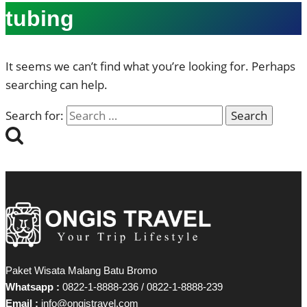
tubing
It seems we can’t find what you’re looking for. Perhaps
searching can help.
Search for:
Paket Wisata Malang Batu Bromo
Whatsapp :
0822-1-8888-236 / 0822-1-8888-239
Email :
info@ongistravel.com