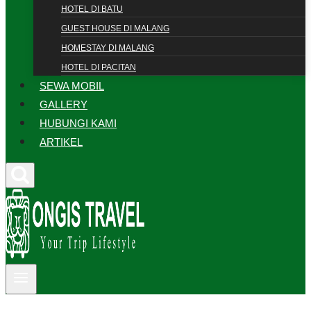
HOTEL DI BATU
GUEST HOUSE DI MALANG
HOMESTAY DI MALANG
HOTEL DI PACITAN
SEWA MOBIL
GALLERY
HUBUNGI KAMI
ARTIKEL