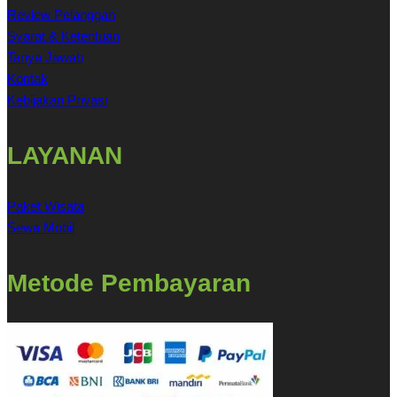
Review Pelanggan
Syarat & Ketentuan
Tanya Jawab
Kontak
Kebijakan Privasi
LAYANAN
Paket Wisata
Sewa Mobil
Metode Pembayaran