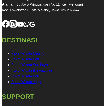
Alamat :
Jl. Joyo Pringgandani No 11, Kel. Merjosari
Kec. Lowokwaru, Kota Malang, Jawa Timur 65144
DESTINASI
Paket Wisata Malang
Paket Wisata Batu
Paket Wisata Surabaya
Paket Wisata Banyuwangi
Paket Wisata Bali
Paket Wisata Jogja
SUPPORT