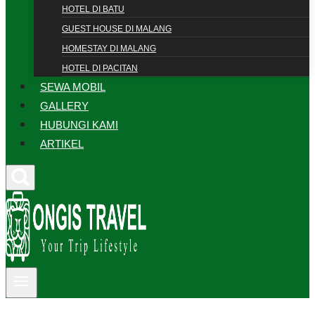
HOTEL DI BATU
GUEST HOUSE DI MALANG
HOMESTAY DI MALANG
HOTEL DI PACITAN
SEWA MOBIL
GALLERY
HUBUNGI KAMI
ARTIKEL