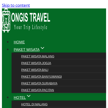
Skip to content
HOME
PAKET WISATA
PAKET WISATA MALANG
PAKET WISATA JOGJA
PAKET WISATA BALI
PAKET WISATA BANYUWANGI
PAKET WISATA SURABAYA
PAKET WISATA PACITAN
HOTEL
HOTEL DI MALANG