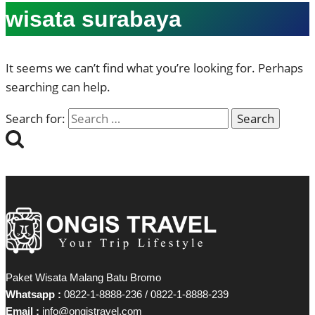
wisata surabaya
It seems we can’t find what you’re looking for. Perhaps
searching can help.
Search for:
Paket Wisata Malang Batu Bromo
Whatsapp :
0822-1-8888-236 / 0822-1-8888-239
Email :
info@ongistravel.com