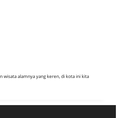
isata alamnya yang keren, di kota ini kita