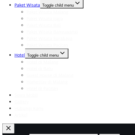
Paket Wisata
Toggle child menu
Paket Wisata Malang
Paket Wisata Jogja
Paket Wisata Bali
Paket Wisata Banyuwangi
Paket Wisata Surabaya
Paket Wisata Pacitan
Hotel
Toggle child menu
Hotel di Malang
Hotel di Batu
Guest House di Malang
Homestay di Malang
Hotel di Pacitan
Sewa Mobil
Gallery
Hubungi Kami
Artikel