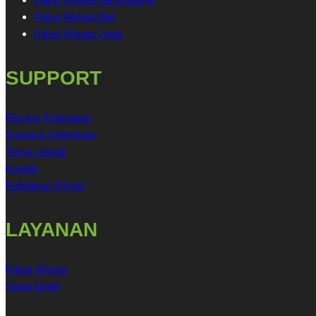
Paket Wisata Bali
Paket Wisata Jogja
SUPPORT
Review Pelanggan
Syarat & Ketentuan
Tanya Jawab
Kontak
Kebijakan Privasi
LAYANAN
Paket Wisata
Sewa Mobil