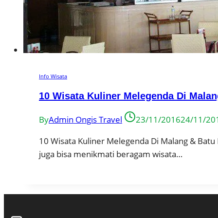
Info Wisata
10 Wisata Kuliner Melegenda Di Malan
By
Admin Ongis Travel
23/11/2016
24/11/20
10 Wisata Kuliner Melegenda Di Malang & Batu 
juga bisa menikmati beragam wisata…