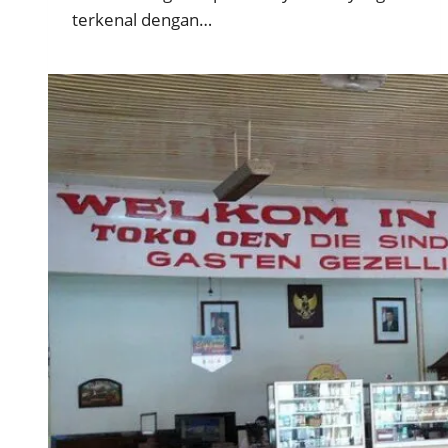
terkenal dengan…