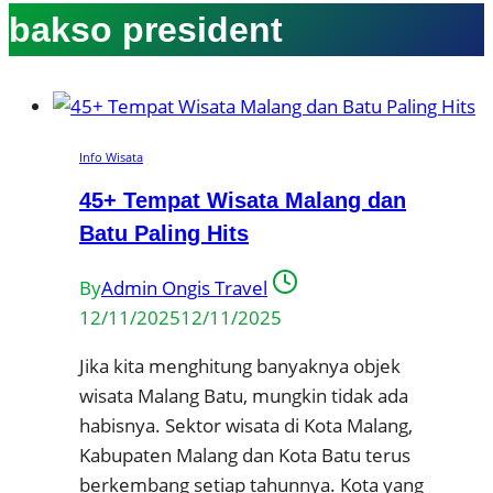
bakso president
Info Wisata
45+ Tempat Wisata Malang dan
Batu Paling Hits
By
Admin Ongis Travel
12/11/2025
12/11/2025
Jika kita menghitung banyaknya objek
wisata Malang Batu, mungkin tidak ada
habisnya. Sektor wisata di Kota Malang,
Kabupaten Malang dan Kota Batu terus
berkembang setiap tahunnya. Kota yang