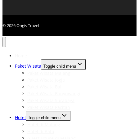
© 2026 Ongis Travel
Home
Paket Wisata
Toggle child menu
Paket Wisata Malang
Paket Wisata Jogja
Paket Wisata Bali
Paket Wisata Banyuwangi
Paket Wisata Surabaya
Paket Wisata Pacitan
Hotel
Toggle child menu
Hotel di Malang
Hotel di Batu
Guest House di Malang