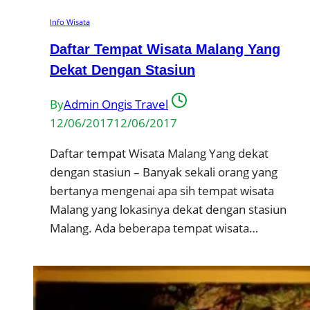
Info Wisata
Daftar Tempat Wisata Malang Yang
Dekat Dengan Stasiun
By
Admin Ongis Travel
12/06/2017
12/06/2017
Daftar tempat Wisata Malang Yang dekat
dengan stasiun – Banyak sekali orang yang
bertanya mengenai apa sih tempat wisata
Malang yang lokasinya dekat dengan stasiun
Malang. Ada beberapa tempat wisata…