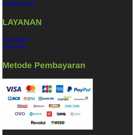
Kebijakan Privasi
LAYANAN
Paket Wisata
Sewa Mobil
Metode Pembayaran