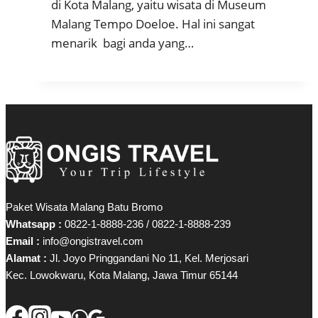
di Kota Malang, yaitu wisata di Museum
Malang Tempo Doeloe. Hal ini sangat
menarik bagi anda yang…
Paket Wisata Malang Batu Bromo
Whatsapp :
0822-1-8888-236 / 0822-1-8888-239
Email :
info@ongistravel.com
Alamat :
Jl. Joyo Pringgandani No 11, Kel. Merjosari
Kec. Lowokwaru, Kota Malang, Jawa Timur 65144