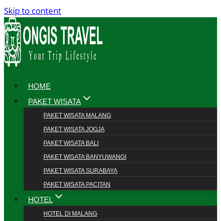
Skip to content
HOME
PAKET WISATA
PAKET WISATA MALANG
PAKET WISATA JOGJA
PAKET WISATA BALI
PAKET WISATA BANYUWANGI
PAKET WISATA SURABAYA
PAKET WISATA PACITAN
HOTEL
HOTEL DI MALANG