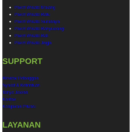
Paket Wisata Malang
Paket Wisata Batu
Paket Wisata Surabaya
Paket Wisata Banyuwangi
Paket Wisata Bali
Paket Wisata Jogja
SUPPORT
Review Pelanggan
Syarat & Ketentuan
Tanya Jawab
Kontak
Kebijakan Privasi
LAYANAN