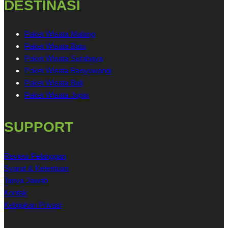
DESTINASI
Paket Wisata Malang
Paket Wisata Batu
Paket Wisata Surabaya
Paket Wisata Banyuwangi
Paket Wisata Bali
Paket Wisata Jogja
SUPPORT
Review Pelanggan
Syarat & Ketentuan
Tanya Jawab
Kontak
Kebijakan Privasi