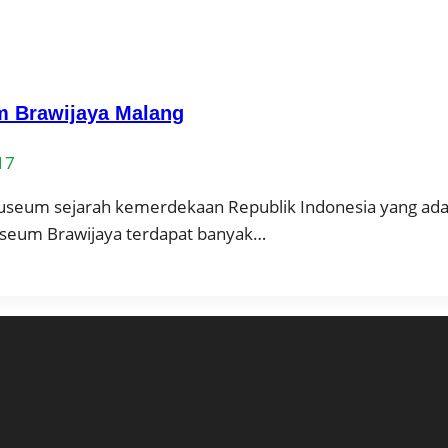
m Brawijaya Malang
17
seum sejarah kemerdekaan Republik Indonesia yang ada d
useum Brawijaya terdapat banyak…