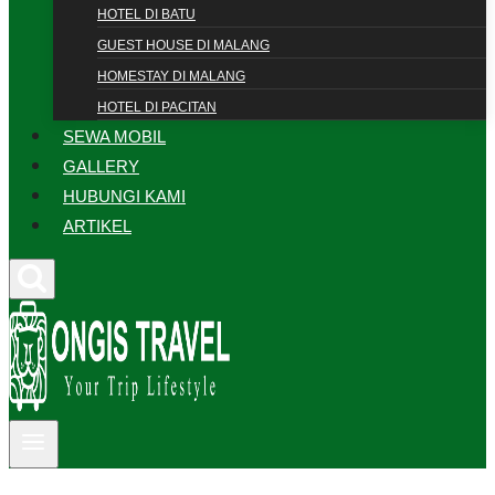
HOTEL DI BATU
GUEST HOUSE DI MALANG
HOMESTAY DI MALANG
HOTEL DI PACITAN
SEWA MOBIL
GALLERY
HUBUNGI KAMI
ARTIKEL