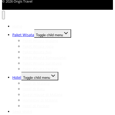
© 2026 Ongis Travel
Home
Paket Wisata
Toggle child menu
Paket Wisata Malang
Paket Wisata Jogja
Paket Wisata Bali
Paket Wisata Banyuwangi
Paket Wisata Surabaya
Paket Wisata Pacitan
Hotel
Toggle child menu
Hotel di Malang
Hotel di Batu
Guest House di Malang
Homestay di Malang
Hotel di Pacitan
Sewa Mobil