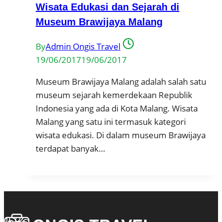
Wisata Edukasi dan Sejarah di
Museum Brawijaya Malang
By
Admin Ongis Travel
19/06/2017
19/06/2017
Museum Brawijaya Malang adalah salah satu
museum sejarah kemerdekaan Republik
Indonesia yang ada di Kota Malang. Wisata
Malang yang satu ini termasuk kategori
wisata edukasi. Di dalam museum Brawijaya
terdapat banyak…