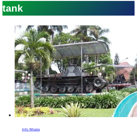
tank
Info Wisata