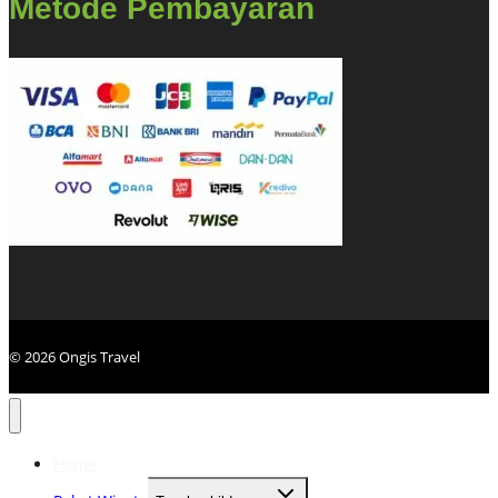
Metode Pembayaran
© 2026 Ongis Travel
Home