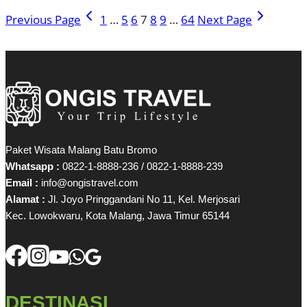
Previous Page
1
…
5
6
7
8
9
…
64
Next Page
Paket Wisata Malang Batu Bromo
Whatsapp :
0822-1-8888-236 / 0822-1-8888-239
Email :
info@ongistravel.com
Alamat :
Jl. Joyo Pringgandani No 11, Kel. Merjosari
Kec. Lowokwaru, Kota Malang, Jawa Timur 65144
DESTINASI