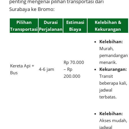
penting mengenai pilihan transportasi dari
Surabaya ke Bromo:
Pilihan
Durasi
Estimasi
Kelebihan &
Transportasi
Perjalanan
Biaya
Kekurangan
Kelebihan:
Murah,
pemandangan
Rp 70.000
menarik.
Kereta Api +
4-6 jam
– Rp
Kekurangan:
Bus
200.000
Transit
beberapa kali,
jadwal
terbatas.
Kelebihan:
Akses mudah,
jadwal