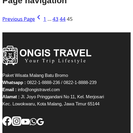
Page navigation
Previous Page
1
…
43
44
45
Paket Wisata Malang Batu Bromo
Whatsapp :
0822-1-8888-236 / 0822-1-8888-239
Email :
info@ongistravel.com
Alamat :
Jl. Joyo Pringgandani No 11, Kel. Merjosari
Kec. Lowokwaru, Kota Malang, Jawa Timur 65144