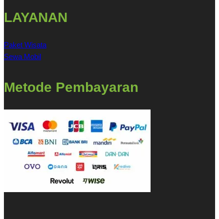
LAYANAN
Paket Wisata
Sewa Mobil
Metode Pembayaran