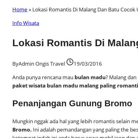
Home
»
Lokasi Romantis Di Malang Dan Batu Cocok
Info Wisata
Lokasi Romantis Di Mala
By
Admin Ongis Travel
19/03/2016
Anda punya rencana mau
bulan madu
? Malang dan
paket wisata bulan madu malang paling romanti
Penanjangan Gunung Bromo
Mungkin nggak ada hal yang lebih romantis selain me
Bromo.
Ini adalah pemandangan yang paling the be
ketempat indah ini anda harus sewa mobil jeep dan 