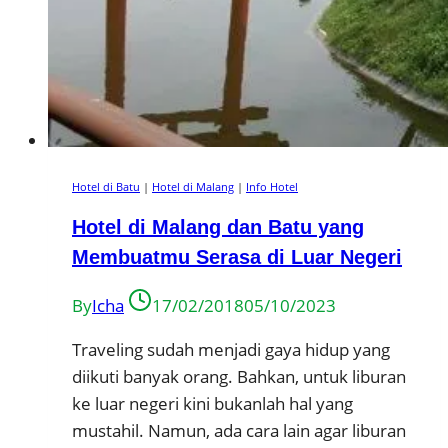
Hotel di Batu
|
Hotel di Malang
|
Info Hotel
Hotel di Malang dan Batu yang
Membuatmu Serasa di Luar Negeri
By
Icha
17/02/2018
05/10/2023
Traveling sudah menjadi gaya hidup yang
diikuti banyak orang. Bahkan, untuk liburan
ke luar negeri kini bukanlah hal yang
mustahil. Namun, ada cara lain agar liburan