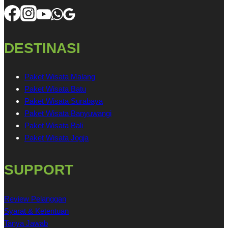
DESTINASI
Paket Wisata Malang
Paket Wisata Batu
Paket Wisata Surabaya
Paket Wisata Banyuwangi
Paket Wisata Bali
Paket Wisata Jogja
SUPPORT
Review Pelanggan
Syarat & Ketentuan
Tanya Jawab