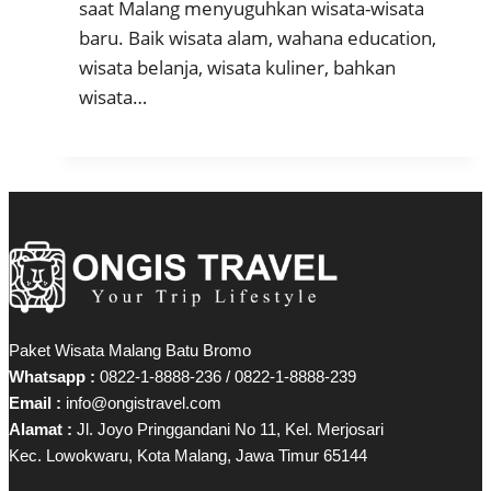
saat Malang menyuguhkan wisata-wisata
baru. Baik wisata alam, wahana education,
wisata belanja, wisata kuliner, bahkan
wisata…
Paket Wisata Malang Batu Bromo
Whatsapp :
0822-1-8888-236 / 0822-1-8888-239
Email :
info@ongistravel.com
Alamat :
Jl. Joyo Pringgandani No 11, Kel. Merjosari
Kec. Lowokwaru, Kota Malang, Jawa Timur 65144