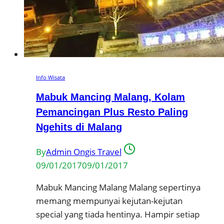
Info Wisata
Mabuk Mancing Malang, Kolam
Pemancingan Plus Resto Paling
Ngehits di Malang
By
Admin Ongis Travel
09/01/2017
09/01/2017
Mabuk Mancing Malang Malang sepertinya
memang mempunyai kejutan-kejutan
special yang tiada hentinya. Hampir setiap