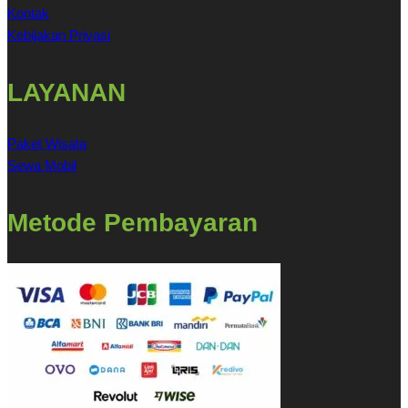
Kontak
Kebijakan Privasi
LAYANAN
Paket Wisata
Sewa Mobil
Metode Pembayaran