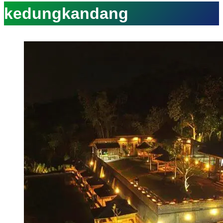
kedungkandang