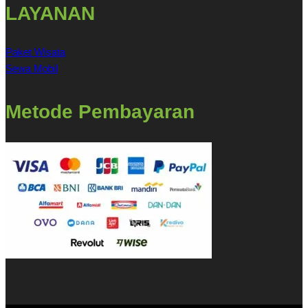
LAYANAN
Paket Wisata
Sewa Mobil
Metode Pembayaran