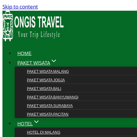
Skip to content
HOME
PAKET WISATA
PAKET WISATA MALANG
PAKET WISATA JOGJA
PAKET WISATA BALI
PAKET WISATA BANYUWANGI
PAKET WISATA SURABAYA
PAKET WISATA PACITAN
HOTEL
HOTEL DI MALANG