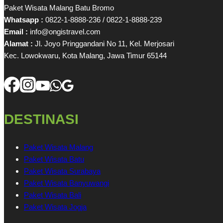
Paket Wisata Malang Batu Bromo
Whatsapp :
0822-1-8888-236 / 0822-1-8888-239
Email :
info@ongistravel.com
Alamat :
Jl. Joyo Pringgandani No 11, Kel. Merjosari
Kec. Lowokwaru, Kota Malang, Jawa Timur 65144
DESTINASI
Paket Wisata Malang
Paket Wisata Batu
Paket Wisata Surabaya
Paket Wisata Banyuwangi
Paket Wisata Bali
Paket Wisata Jogja