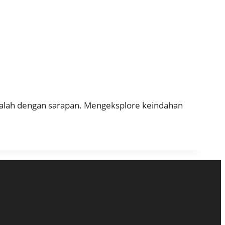
adalah dengan sarapan. Mengeksplore keindahan