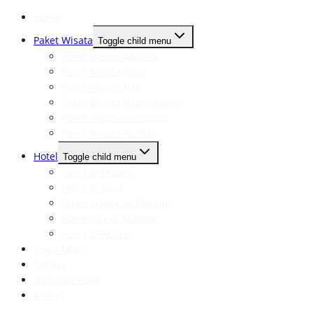
Home
Paket Wisata
Toggle child menu
Paket Wisata Malang
Paket Wisata Jogja
Paket Wisata Bali
Paket Wisata Banyuwangi
Paket Wisata Surabaya
Paket Wisata Pacitan
Hotel
Toggle child menu
Hotel di Malang
Hotel di Batu
Guest House di Malang
Homestay di Malang
Hotel di Pacitan
Sewa Mobil
Gallery
Hubungi Kami
Artikel