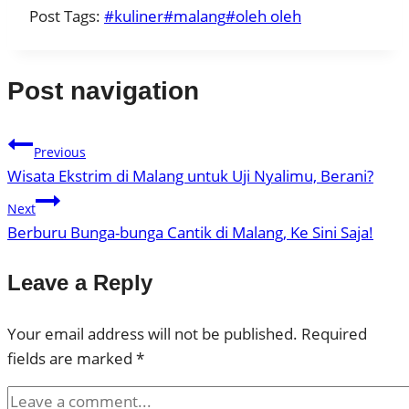
Post Tags:
#
kuliner
#
malang
#
oleh oleh
Post navigation
Previous
Wisata Ekstrim di Malang untuk Uji Nyalimu, Berani?
Next
Berburu Bunga-bunga Cantik di Malang, Ke Sini Saja!
Leave a Reply
Your email address will not be published.
Required
fields are marked
*