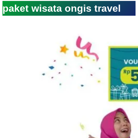
paket wisata ongis travel