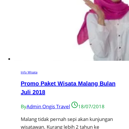
Info Wisata
Promo Paket Wisata Malang Bulan
Juli 2018
By
Admin Ongis Travel
18/07/2018
Malang tidak pernah sepi akan kunjungan
wisatawan. Kurang lebih 2 tahun ke