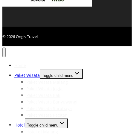
© 2026 Ongis Travel
Home
Paket Wisata
Toggle child menu
Paket Wisata Malang
Paket Wisata Jogja
Paket Wisata Bali
Paket Wisata Banyuwangi
Paket Wisata Surabaya
Paket Wisata Pacitan
Hotel
Toggle child menu
Hotel di Malang