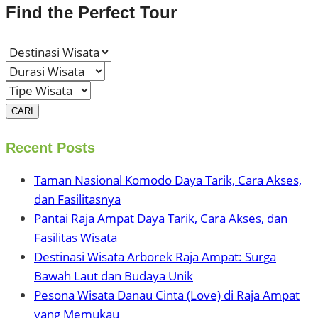
Find the Perfect Tour
CARI
Recent Posts
Taman Nasional Komodo Daya Tarik, Cara Akses,
dan Fasilitasnya
Pantai Raja Ampat Daya Tarik, Cara Akses, dan
Fasilitas Wisata
Destinasi Wisata Arborek Raja Ampat: Surga
Bawah Laut dan Budaya Unik
Pesona Wisata Danau Cinta (Love) di Raja Ampat
yang Memukau