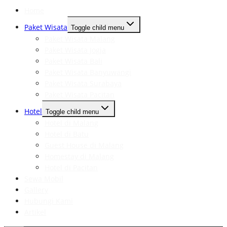
Home
Paket Wisata
Toggle child menu
Paket Wisata Malang
Paket Wisata Jogja
Paket Wisata Bali
Paket Wisata Banyuwangi
Paket Wisata Surabaya
Paket Wisata Pacitan
Hotel
Toggle child menu
Hotel di Malang
Hotel di Batu
Guest House di Malang
Homestay di Malang
Hotel di Pacitan
Sewa Mobil
Gallery
Hubungi Kami
Artikel