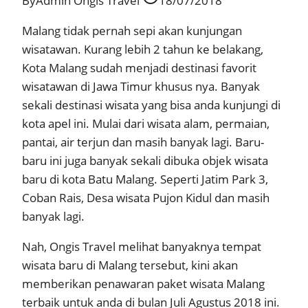
By
Admin Ongis Travel
18/07/2018
Malang tidak pernah sepi akan kunjungan
wisatawan. Kurang lebih 2 tahun ke belakang,
Kota Malang sudah menjadi destinasi favorit
wisatawan di Jawa Timur khusus nya. Banyak
sekali destinasi wisata yang bisa anda kunjungi di
kota apel ini. Mulai dari wisata alam, permaian,
pantai, air terjun dan masih banyak lagi. Baru-
baru ini juga banyak sekali dibuka objek wisata
baru di kota Batu Malang. Seperti Jatim Park 3,
Coban Rais, Desa wisata Pujon Kidul dan masih
banyak lagi.
Nah, Ongis Travel melihat banyaknya tempat
wisata baru di Malang tersebut, kini akan
memberikan penawaran paket wisata Malang
terbaik untuk anda di bulan Juli Agustus 2018 ini.