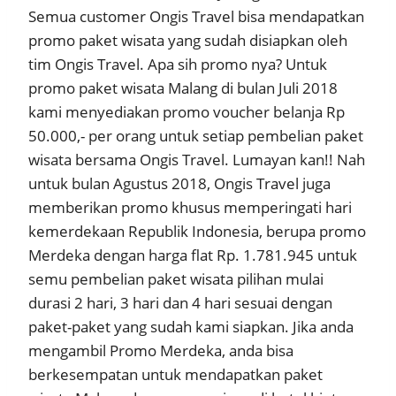
Semua customer Ongis Travel bisa mendapatkan
promo paket wisata yang sudah disiapkan oleh
tim Ongis Travel. Apa sih promo nya? Untuk
promo paket wisata Malang di bulan Juli 2018
kami menyediakan promo voucher belanja Rp
50.000,- per orang untuk setiap pembelian paket
wisata bersama Ongis Travel. Lumayan kan!! Nah
untuk bulan Agustus 2018, Ongis Travel juga
memberikan promo khusus memperingati hari
kemerdekaan Republik Indonesia, berupa promo
Merdeka dengan harga flat Rp. 1.781.945 untuk
semu pembelian paket wisata pilihan mulai
durasi 2 hari, 3 hari dan 4 hari sesuai dengan
paket-paket yang sudah kami siapkan. Jika anda
mengambil Promo Merdeka, anda bisa
berkesempatan untuk mendapatkan paket