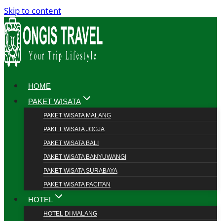
Skip to content
HOME
PAKET WISATA
PAKET WISATA MALANG
PAKET WISATA JOGJA
PAKET WISATA BALI
PAKET WISATA BANYUWANGI
PAKET WISATA SURABAYA
PAKET WISATA PACITAN
HOTEL
HOTEL DI MALANG