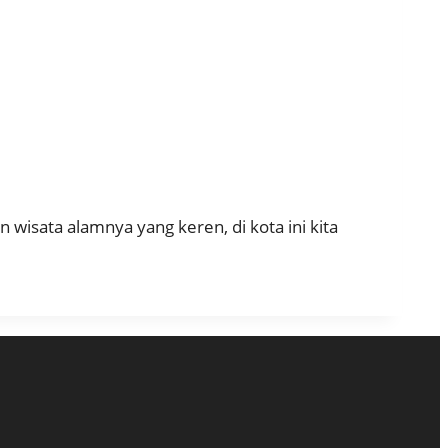
isata alamnya yang keren, di kota ini kita