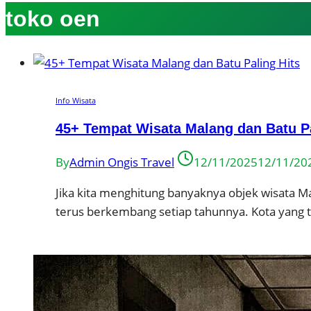
toko oen
Info Wisata
45+ Tempat Wisata Malang dan Batu Pa
By
Admin Ongis Travel
12/11/2025
12/11/20
Jika kita menghitung banyaknya objek wisata M
terus berkembang setiap tahunnya. Kota yang