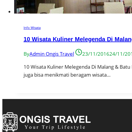
Info Wisata
10 Wisata Kuliner Melegenda Di Malan
By
Admin Ongis Travel
23/11/2016
24/11/20
10 Wisata Kuliner Melegenda Di Malang & Batu 
juga bisa menikmati beragam wisata…