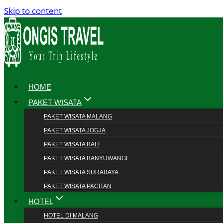
Skip to content
HOME
PAKET WISATA
PAKET WISATA MALANG
PAKET WISATA JOGJA
PAKET WISATA BALI
PAKET WISATA BANYUWANGI
PAKET WISATA SURABAYA
PAKET WISATA PACITAN
HOTEL
HOTEL DI MALANG