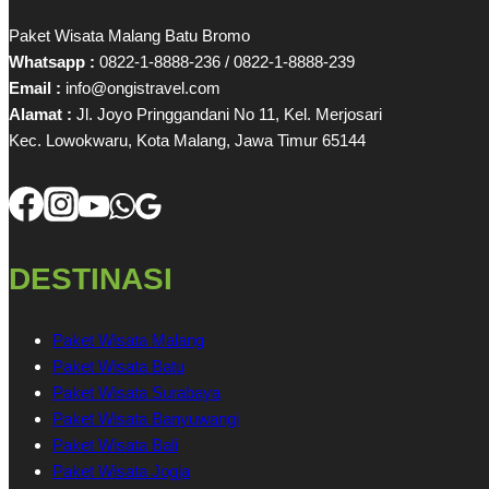
Paket Wisata Malang Batu Bromo
Whatsapp :
0822-1-8888-236 / 0822-1-8888-239
Email :
info@ongistravel.com
Alamat :
Jl. Joyo Pringgandani No 11, Kel. Merjosari
Kec. Lowokwaru, Kota Malang, Jawa Timur 65144
DESTINASI
Paket Wisata Malang
Paket Wisata Batu
Paket Wisata Surabaya
Paket Wisata Banyuwangi
Paket Wisata Bali
Paket Wisata Jogja