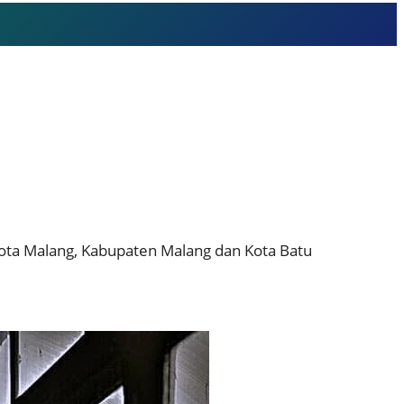
 Kota Malang, Kabupaten Malang dan Kota Batu