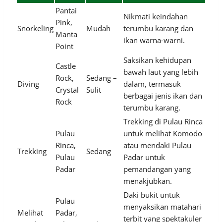
Pantai
Nikmati keindahan
Pink,
Snorkeling
Mudah
terumbu karang dan
Manta
ikan warna-warni.
Point
Saksikan kehidupan
Castle
bawah laut yang lebih
Rock,
Sedang –
Diving
dalam, termasuk
Crystal
Sulit
berbagai jenis ikan dan
Rock
terumbu karang.
Trekking di Pulau Rinca
Pulau
untuk melihat Komodo
Rinca,
atau mendaki Pulau
Trekking
Sedang
Pulau
Padar untuk
Padar
pemandangan yang
menakjubkan.
Daki bukit untuk
Pulau
menyaksikan matahari
Melihat
Padar,
terbit yang spektakuler