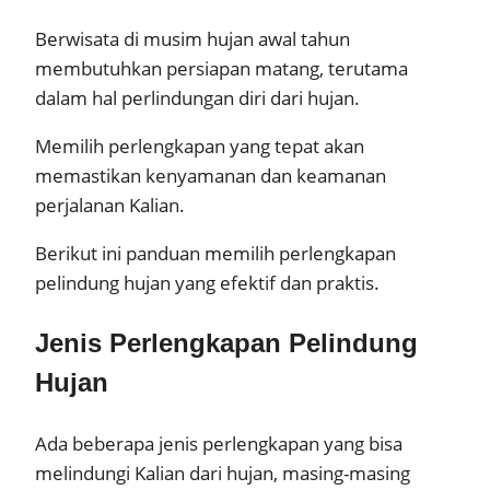
Berwisata di musim hujan awal tahun
membutuhkan persiapan matang, terutama
dalam hal perlindungan diri dari hujan.
Memilih perlengkapan yang tepat akan
memastikan kenyamanan dan keamanan
perjalanan Kalian.
Berikut ini panduan memilih perlengkapan
pelindung hujan yang efektif dan praktis.
Jenis Perlengkapan Pelindung
Hujan
Ada beberapa jenis perlengkapan yang bisa
melindungi Kalian dari hujan, masing-masing