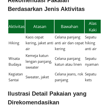
Rekomendasi Pakaian
Berdasarkan Jenis Aktivitas
Alas
Aktivitas
Atasan
Bawahan
Kaki
Kaos cepat
Celana panjang
Sepatu
Hiking
kering, jaket anti
anti air dan cepat
hiking
air
kering
anti air
Kemeja katun
Wisata
Celana panjang
Sepatu
lengan panjang,
Budaya
katun atau linen
nyaman
sweater
Kegiatan
Celana jeans, rok
Sepatu
Sweater, jaket
Santai
panjang
kets
Ilustrasi Detail Pakaian yang
Direkomendasikan