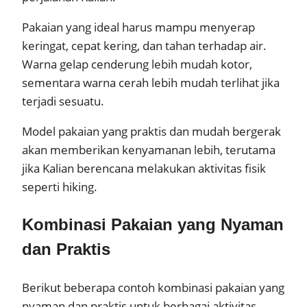
Pakaian yang ideal harus mampu menyerap
keringat, cepat kering, dan tahan terhadap air.
Warna gelap cenderung lebih mudah kotor,
sementara warna cerah lebih mudah terlihat jika
terjadi sesuatu.
Model pakaian yang praktis dan mudah bergerak
akan memberikan kenyamanan lebih, terutama
jika Kalian berencana melakukan aktivitas fisik
seperti hiking.
Kombinasi Pakaian yang Nyaman
dan Praktis
Berikut beberapa contoh kombinasi pakaian yang
nyaman dan praktis untuk berbagai aktivitas