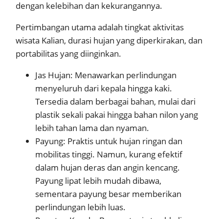
dengan kelebihan dan kekurangannya.
Pertimbangan utama adalah tingkat aktivitas
wisata Kalian, durasi hujan yang diperkirakan, dan
portabilitas yang diinginkan.
Jas Hujan: Menawarkan perlindungan
menyeluruh dari kepala hingga kaki.
Tersedia dalam berbagai bahan, mulai dari
plastik sekali pakai hingga bahan nilon yang
lebih tahan lama dan nyaman.
Payung: Praktis untuk hujan ringan dan
mobilitas tinggi. Namun, kurang efektif
dalam hujan deras dan angin kencang.
Payung lipat lebih mudah dibawa,
sementara payung besar memberikan
perlindungan lebih luas.