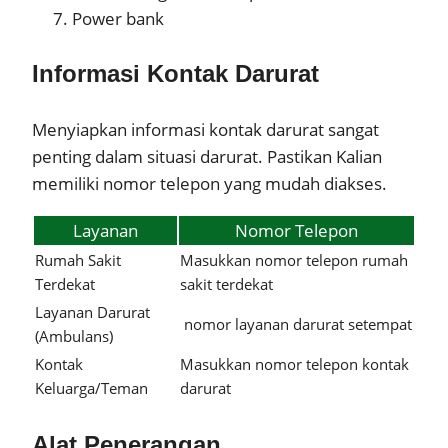
Power bank
Informasi Kontak Darurat
Menyiapkan informasi kontak darurat sangat
penting dalam situasi darurat. Pastikan Kalian
memiliki nomor telepon yang mudah diakses.
Layanan
Nomor Telepon
Rumah Sakit
Masukkan nomor telepon rumah
Terdekat
sakit terdekat
Layanan Darurat
nomor layanan darurat setempat
(Ambulans)
Kontak
Masukkan nomor telepon kontak
Keluarga/Teman
darurat
Alat Penerangan