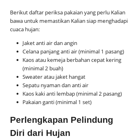
Berikut daftar periksa pakaian yang perlu Kalian
bawa untuk memastikan Kalian siap menghadapi
cuaca hujan:
Jaket anti air dan angin
Celana panjang anti air (minimal 1 pasang)
Kaos atau kemeja berbahan cepat kering
(minimal 2 buah)
Sweater atau jaket hangat
Sepatu nyaman dan anti air
Kaos kaki anti lembap (minimal 2 pasang)
Pakaian ganti (minimal 1 set)
Perlengkapan Pelindung
Diri dari Hujan