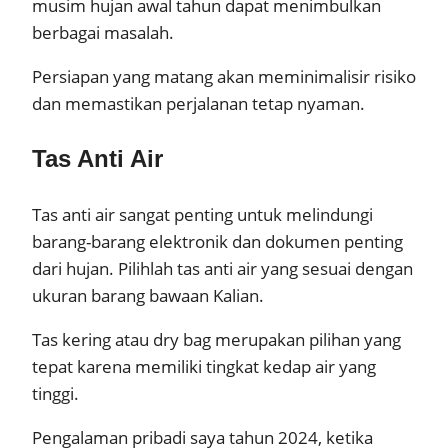
musim hujan awal tahun dapat menimbulkan
berbagai masalah.
Persiapan yang matang akan meminimalisir risiko
dan memastikan perjalanan tetap nyaman.
Tas Anti Air
Tas anti air sangat penting untuk melindungi
barang-barang elektronik dan dokumen penting
dari hujan. Pilihlah tas anti air yang sesuai dengan
ukuran barang bawaan Kalian.
Tas kering atau dry bag merupakan pilihan yang
tepat karena memiliki tingkat kedap air yang
tinggi.
Pengalaman pribadi saya tahun 2024, ketika