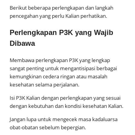
Berikut beberapa perlengkapan dan langkah
pencegahan yang perlu Kalian perhatikan.
Perlengkapan P3K yang Wajib
Dibawa
Membawa perlengkapan P3K yang lengkap
sangat penting untuk mengantisipasi berbagai
kemungkinan cedera ringan atau masalah
kesehatan selama perjalanan.
Isi P3K Kalian dengan perlengkapan yang sesuai
dengan kebutuhan dan kondisi kesehatan Kalian.
Jangan lupa untuk mengecek masa kadaluarsa
obat-obatan sebelum bepergian.