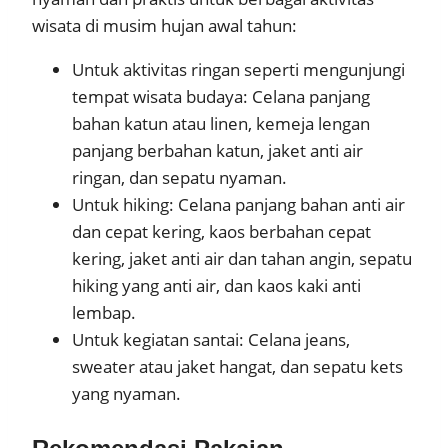
wisata di musim hujan awal tahun:
Untuk aktivitas ringan seperti mengunjungi
tempat wisata budaya: Celana panjang
bahan katun atau linen, kemeja lengan
panjang berbahan katun, jaket anti air
ringan, dan sepatu nyaman.
Untuk hiking: Celana panjang bahan anti air
dan cepat kering, kaos berbahan cepat
kering, jaket anti air dan tahan angin, sepatu
hiking yang anti air, dan kaos kaki anti
lembap.
Untuk kegiatan santai: Celana jeans,
sweater atau jaket hangat, dan sepatu kets
yang nyaman.