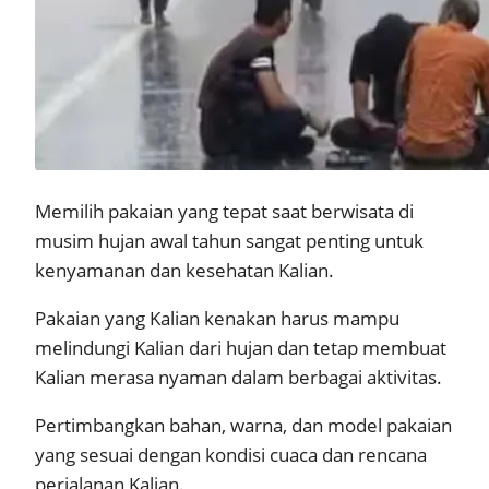
Memilih pakaian yang tepat saat berwisata di
musim hujan awal tahun sangat penting untuk
kenyamanan dan kesehatan Kalian.
Pakaian yang Kalian kenakan harus mampu
melindungi Kalian dari hujan dan tetap membuat
Kalian merasa nyaman dalam berbagai aktivitas.
Pertimbangkan bahan, warna, dan model pakaian
yang sesuai dengan kondisi cuaca dan rencana
perjalanan Kalian.