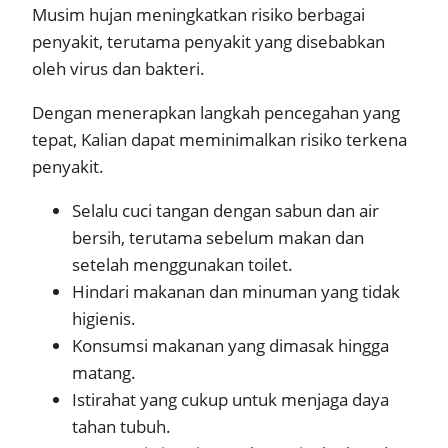
Musim hujan meningkatkan risiko berbagai
penyakit, terutama penyakit yang disebabkan
oleh virus dan bakteri.
Dengan menerapkan langkah pencegahan yang
tepat, Kalian dapat meminimalkan risiko terkena
penyakit.
Selalu cuci tangan dengan sabun dan air
bersih, terutama sebelum makan dan
setelah menggunakan toilet.
Hindari makanan dan minuman yang tidak
higienis.
Konsumsi makanan yang dimasak hingga
matang.
Istirahat yang cukup untuk menjaga daya
tahan tubuh.