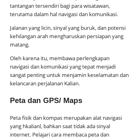
tantangan tersendiri bagi para wisatawan,
terutama dalam hal navigasi dan komunikasi.
Jalanan yang licin, sinyal yang buruk, dan potensi
kehilangan arah mengharuskan persiapan yang
matang.
Oleh karena itu, membawa perlengkapan
navigasi dan komunikasi yang tepat menjadi
sangat penting untuk menjamin keselamatan dan
kelancaran perjalanan Kalian.
Peta dan GPS/ Maps
Peta fisik dan kompas merupakan alat navigasi
yang hkalianl, bahkan saat tidak ada sinyal
internet. Pelajari cara membaca peta dan