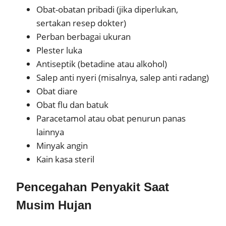
Obat-obatan pribadi (jika diperlukan,
sertakan resep dokter)
Perban berbagai ukuran
Plester luka
Antiseptik (betadine atau alkohol)
Salep anti nyeri (misalnya, salep anti radang)
Obat diare
Obat flu dan batuk
Paracetamol atau obat penurun panas
lainnya
Minyak angin
Kain kasa steril
Pencegahan Penyakit Saat
Musim Hujan