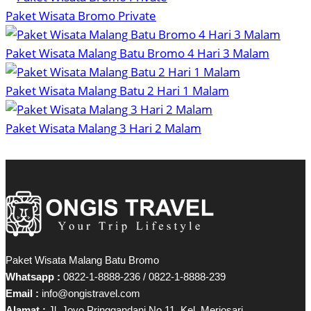
Paket Wisata Bromo Private
Paket Wisata Malang Batu Bromo 4 Hari 3 Malam
Paket Wisata Malang Batu 2 Hari 1 Malam
Paket Wisata Malang 3 Hari 2 Malam
Paket Wisata Malang Batu Bromo
Whatsapp :
0822-1-8888-236 / 0822-1-8888-239
Email :
info@ongistravel.com
Alamat :
Jl. Joyo Pringgandani No 11, Kel. Merjosari