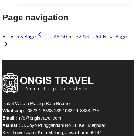
Page navigation
Previous Page
1
…
49
50
51
52
53
…
64
Next Page
Paket Wisata Malang Batu Bromo
Whatsapp :
0822-1-8888-236 / 0822-1-8888-239
Email :
info@ongistravel.com
Alamat :
Jl. Joyo Pringgandani No 11, Kel. Merjosari
Kec. Lowokwaru, Kota Malang, Jawa Timur 65144