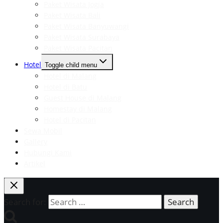
Paket Wisata Jogja
Paket Wisata Bali
Paket Wisata Banyuwangi
Paket Wisata Surabaya
Paket Wisata Pacitan
Hotel
Toggle child menu
Hotel di Malang
Hotel di Batu
Guest House di Malang
Homestay di Malang
Hotel di Pacitan
Sewa Mobil
Gallery
Hubungi Kami
Artikel
Search for: