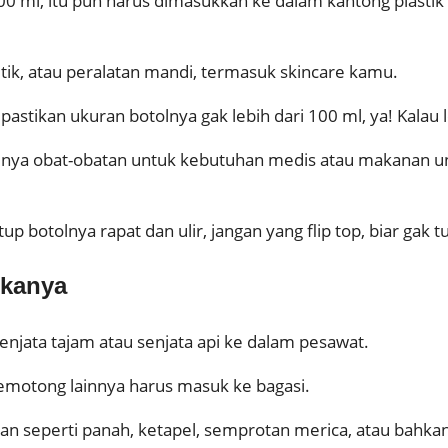
 ml, itu pun harus dimasukkan ke dalam kantong plastik 
tik, atau peralatan mandi, termasuk skincare kamu.
pastikan ukuran botolnya gak lebih dari 100 ml, ya! Kalau l
lnya obat-obatan untuk kebutuhan medis atau makanan unt
up botolnya rapat dan ulir, jangan yang flip top, biar gak 
ikanya
senjata tajam atau senjata api ke dalam pesawat.
pemotong lainnya harus masuk ke bagasi.
seperti panah, ketapel, semprotan merica, atau bahkan