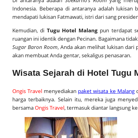
Di antaranya adalah
Soekarno’s Room
yang merup
Indonesia. Beberapa di antaranya adalah lukisan 
mendapati lukisan Fatmawati, istri dari sang presid
Kemudian, di
Tugu Hotel Malang
pun terdapat 
ruangan ini identik dengan Pecinan. Bagaimana tidak
Sugar Baron Room
, Anda akan melihat lukisan dari 
akan membuat Anda gentar, sekaligus penasaran.
Wisata Sejarah di Hotel Tugu 
Ongis Travel
menyediakan
paket wisata ke Malang
d
harga terbaiknya. Selain itu, mereka juga menye
bersama
Ongis Travel
, termasuk diantar langsung ke