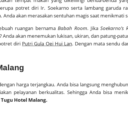
akan tempat makan yang dikelilingi benda-benda yang
berupa potret diri Ir. Soekarno serta lambang garuda r
en. Anda akan merasakan sentuhan magis saat menikmati sa
sebuah ruangan bernama
Babah Room
. Jika
Soekarno’s
? Anda akan menemukan lukisan, ukiran, dan patung-patung
potret diri
Putri Gula Oei Hui Lan
. Dengan mata sendu dan 
Malang
engan harga terjangkau. Anda bisa langsung menghubun
diakan pelayanan berkualitas. Sehingga Anda bisa meni
Tugu Hotel Malang.