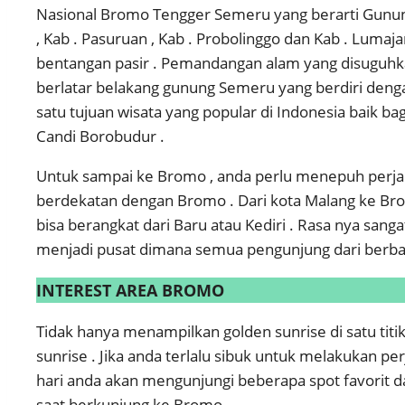
Nasional Bromo Tengger Semeru yang berarti Gunung B
, Kab . Pasuruan , Kab . Probolinggo dan Kab . Lum
bentangan pasir . Pemandangan alam yang disuguhk
berlatar belakang gunung Semeru yang berdiri deng
satu tujuan wisata yang popular di Indonesia baik b
Candi Borobudur .
Untuk sampai ke Bromo , anda perlu menepuh perjal
berdekatan dengan Bromo . Dari kota Malang ke Br
bisa berangkat dari Baru atau Kediri . Rasa nya sang
menjadi pusat dimana semua pengunjung dari berbaga
INTEREST AREA BROMO
Tidak hanya menampilkan golden sunrise di satu tit
sunrise . Jika anda terlalu sibuk untuk melakukan per
hari anda akan mengunjungi beberapa spot favorit d
saat berkunjung ke Bromo .