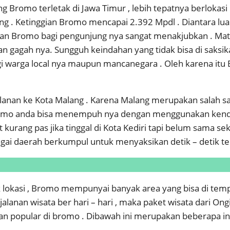
romo terletak di Jawa Timur , lebih tepatnya berlokasi d
ajang . Ketinggian Bromo mencapai 2.392 Mpdl . Diantara 
an Bromo bagi pengunjung nya sangat menakjubkan . Mat
an gagah nya. Sungguh keindahan yang tidak bisa di saks
agi warga local nya maupun mancanegara . Oleh karena itu 
anan ke Kota Malang . Karena Malang merupakan salah sat
omo anda bisa menempuh nya dengan menggunakan kendara
at kurang pas jika tinggal di Kota Kediri tapi belum sama
i daerah berkumpul untuk menyaksikan detik – detik terb
ik lokasi , Bromo mempunyai banyak area yang bisa di te
jalanan wisata ber hari – hari , maka paket wisata dari On
an popular di bromo . Dibawah ini merupakan beberapa in