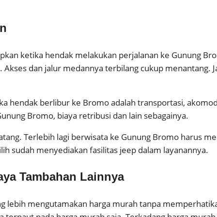
an
apkan ketika hendak melakukan perjalanan ke Gunung Br
a. Akses dan jalur medannya terbilang cukup menantang. J
tika hendak berlibur ke Bromo adalah transportasi, akomo
nung Bromo, biaya retribusi dan lain sebagainya.
tang. Terlebih lagi berwisata ke Gunung Bromo harus men
lih sudah menyediakan fasilitas jeep dalam layanannya.
iaya Tambahan Lainnya
ng lebih mengutamakan harga murah tanpa memperhatikan f
anya terpaut pada harga murah saja. Terkadang harga mu