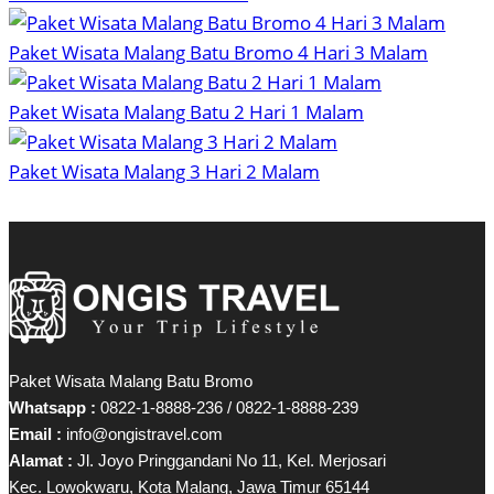
Paket Wisata Malang Batu Bromo 4 Hari 3 Malam
Paket Wisata Malang Batu 2 Hari 1 Malam
Paket Wisata Malang 3 Hari 2 Malam
Paket Wisata Malang Batu Bromo
Whatsapp :
0822-1-8888-236 / 0822-1-8888-239
Email :
info@ongistravel.com
Alamat :
Jl. Joyo Pringgandani No 11, Kel. Merjosari
Kec. Lowokwaru, Kota Malang, Jawa Timur 65144