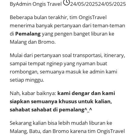
By
Admin Ongis Travel
24/05/2025
24/05/2025
Beberapa bulan terakhir, tim OngisTravel
menerima banyak pertanyaan dari teman-teman
di
Pemalang
yang pengen banget liburan ke
Malang dan Bromo.
Mulai dari pertanyaan soal transportasi, itinerary,
sampai tempat nginep yang nyaman buat
rombongan, semuanya masuk ke admin kami
setiap minggu.
Nah, kabar baiknya:
kami dengar dan kami
siapkan semuanya khusus untuk kalian,
sahabat sahabat di pemalang^_^
Sekarang kalian bisa lebih mudah liburan ke
Malang, Batu, dan Bromo karena tim OngisTravel