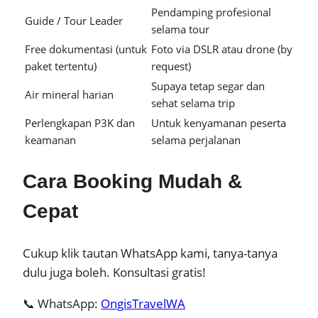
Pendamping profesional
Guide / Tour Leader
selama tour
Free dokumentasi (untuk
Foto via DSLR atau drone (by
paket tertentu)
request)
Supaya tetap segar dan
Air mineral harian
sehat selama trip
Perlengkapan P3K dan
Untuk kenyamanan peserta
keamanan
selama perjalanan
Cara Booking Mudah &
Cepat
Cukup klik tautan WhatsApp kami, tanya-tanya
dulu juga boleh. Konsultasi gratis!
📞 WhatsApp:
OngisTravelWA