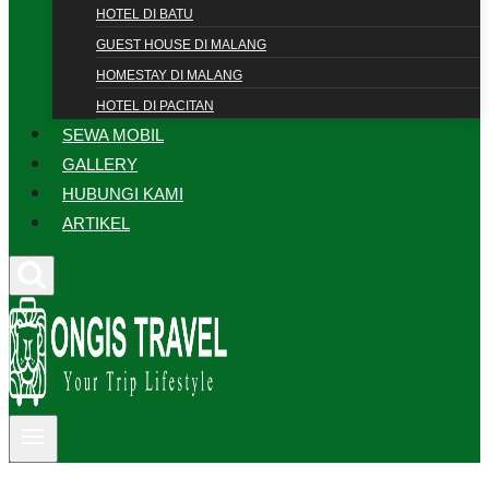
HOTEL DI BATU
GUEST HOUSE DI MALANG
HOMESTAY DI MALANG
HOTEL DI PACITAN
SEWA MOBIL
GALLERY
HUBUNGI KAMI
ARTIKEL