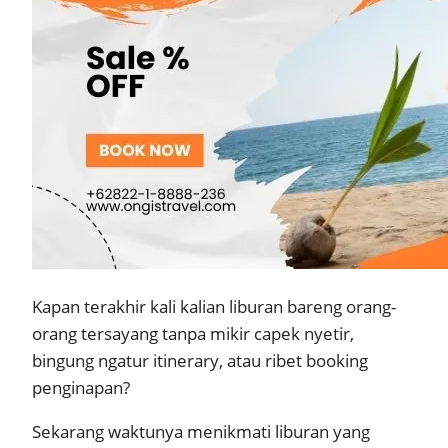
Kapan terakhir kali kalian liburan bareng orang-
orang tersayang tanpa mikir capek nyetir,
bingung ngatur itinerary, atau ribet booking
penginapan?
Sekarang waktunya menikmati liburan yang