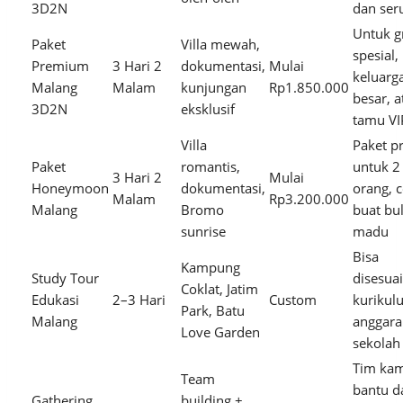
3D2N
dan ser
Untuk g
Paket
Villa mewah,
spesial,
Premium
3 Hari 2
dokumentasi,
Mulai
keluarg
Malang
Malam
kunjungan
Rp1.850.000
besar, a
3D2N
eksklusif
tamu VI
Villa
Paket pr
Paket
romantis,
untuk 2
3 Hari 2
Mulai
Honeymoon
dokumentasi,
orang, 
Malam
Rp3.200.000
Malang
Bromo
buat bu
sunrise
madu
Bisa
Kampung
Study Tour
disesua
Coklat, Jatim
Edukasi
2–3 Hari
Custom
kurikul
Park, Batu
Malang
anggara
Love Garden
sekolah
Tim kam
Team
bantu d
Gathering
building +