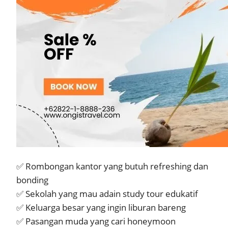
✅ Rombongan kantor yang butuh refreshing dan
bonding
✅ Sekolah yang mau adain study tour edukatif
✅ Keluarga besar yang ingin liburan bareng
✅ Pasangan muda yang cari honeymoon