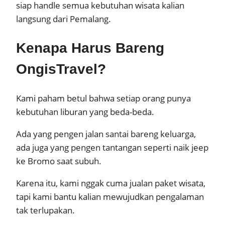
siap handle semua kebutuhan wisata kalian
langsung dari Pemalang.
Kenapa Harus Bareng
OngisTravel?
Kami paham betul bahwa setiap orang punya
kebutuhan liburan yang beda-beda.
Ada yang pengen jalan santai bareng keluarga,
ada juga yang pengen tantangan seperti naik jeep
ke Bromo saat subuh.
Karena itu, kami nggak cuma jualan paket wisata,
tapi kami bantu kalian mewujudkan pengalaman
tak terlupakan.