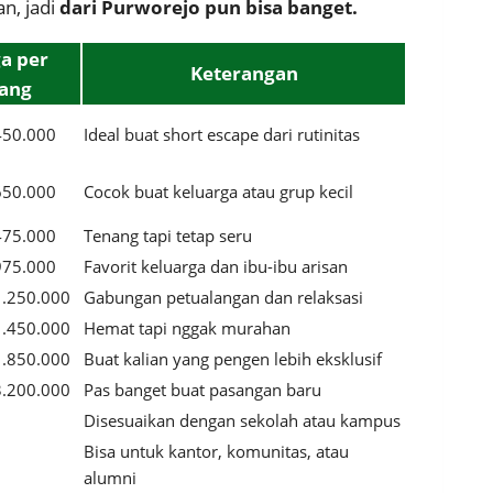
an, jadi
dari Purworejo pun bisa banget.
a per
Keterangan
ang
450.000
Ideal buat short escape dari rutinitas
650.000
Cocok buat keluarga atau grup kecil
475.000
Tenang tapi tetap seru
975.000
Favorit keluarga dan ibu-ibu arisan
1.250.000
Gabungan petualangan dan relaksasi
1.450.000
Hemat tapi nggak murahan
1.850.000
Buat kalian yang pengen lebih eksklusif
3.200.000
Pas banget buat pasangan baru
Disesuaikan dengan sekolah atau kampus
Bisa untuk kantor, komunitas, atau
alumni