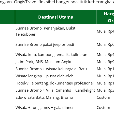
ngkan. OngisTravel fleksibel banget soal titik keberangkat
Harg
Destinasi Utama
Or
Sunrise Bromo, Penanjakan, Bukit
Mulai Rp
Teletubbies
Sunrise Bromo pakai jeep pribadi
Mulai Rp
Wisata kota, kampung tematik, kulineran
Mulai Rp
Jatim Park, BNS, Museum Angkut
Mulai Rp
Sunrise Bromo + wisata keluarga di Batu
Mulai Rp
Wisata lengkap + pusat oleh-oleh
Mulai Rp
Hotel/villa bintang, dokumentasi profesional
Mulai Rp
Sunrise Bromo + Villa Romantis + Candlelight
Mulai Rp
Edu-wisata Batu, Malang, Bromo
Custom
Wisata + fun games + gala dinner
Custom