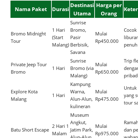
Destinasi
Harga per
Nama Paket
Durasi
Kete
Utama
Orang
Sunrise
1 Hari
Bromo,
Cocok
Bromo Midnight
Mulai
(Start
Pasir
liburan
Tour
Rp450.000
Malang)
Berbisik,
penuh
Savana
Sunrise
Trip fl
Private Jeep Tour
Mulai
1 Hari
Bromo (via
dengan
Bromo
Rp650.000
Malang)
pribad
Kampung
Untuk 
Explore Kota
Warna,
Mulai
1 Hari
yang s
Malang
Alun-Alun,
Rp475.000
tour s
kulineran
Museum
Angkut,
Ramah
2 Hari 1
Mulai
Batu Short Escape
Jatim Park,
dan p
Malam
Rp975.000
Alun-Alun
wahan