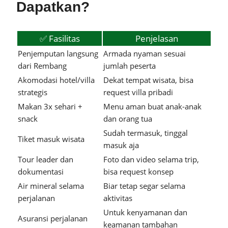
Dapatkan?
✅ Fasilitas
Penjelasan
Penjemputan langsung
Armada nyaman sesuai
dari Rembang
jumlah peserta
Akomodasi hotel/villa
Dekat tempat wisata, bisa
strategis
request villa pribadi
Makan 3x sehari +
Menu aman buat anak-anak
snack
dan orang tua
Sudah termasuk, tinggal
Tiket masuk wisata
masuk aja
Tour leader dan
Foto dan video selama trip,
dokumentasi
bisa request konsep
Air mineral selama
Biar tetap segar selama
perjalanan
aktivitas
Untuk kenyamanan dan
Asuransi perjalanan
keamanan tambahan