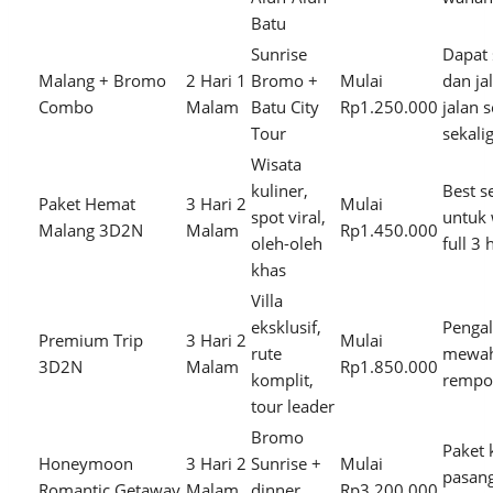
Batu
Sunrise
Dapat 
Malang + Bromo
2 Hari 1
Bromo +
Mulai
dan ja
Combo
Malam
Batu City
Rp1.250.000
jalan 
Tour
sekali
Wisata
kuliner,
Best se
Paket Hemat
3 Hari 2
Mulai
spot viral,
untuk 
Malang 3D2N
Malam
Rp1.450.000
oleh-oleh
full 3 
khas
Villa
eksklusif,
Penga
Premium Trip
3 Hari 2
Mulai
rute
mewah
3D2N
Malam
Rp1.850.000
komplit,
rempo
tour leader
Bromo
Paket 
Honeymoon
3 Hari 2
Sunrise +
Mulai
pasan
Romantic Getaway
Malam
dinner
Rp3.200.000