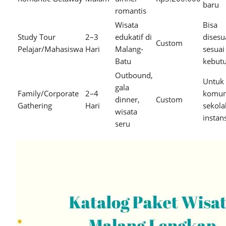
baru
romantis
Wisata
Bisa
Study Tour
2–3
edukatif di
disesu
Custom
Pelajar/Mahasiswa
Hari
Malang-
sesuai
Batu
kebut
Outbound,
Untuk
gala
Family/Corporate
2–4
komun
dinner,
Custom
Gathering
Hari
sekola
wisata
instan
seru