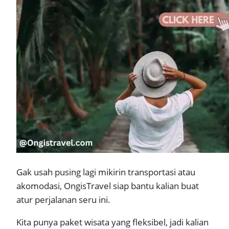
Gak usah pusing lagi mikirin transportasi atau
akomodasi, OngisTravel siap bantu kalian buat
atur perjalanan seru ini.
Kita punya paket wisata yang fleksibel, jadi kalian