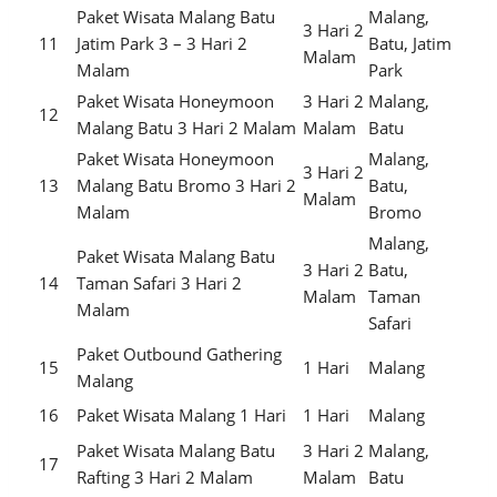
Paket Wisata Malang Batu
Malang,
3 Hari 2
11
Jatim Park 3 – 3 Hari 2
Batu, Jatim
Malam
Malam
Park
Paket Wisata Honeymoon
3 Hari 2
Malang,
12
Malang Batu 3 Hari 2 Malam
Malam
Batu
Paket Wisata Honeymoon
Malang,
3 Hari 2
13
Malang Batu Bromo 3 Hari 2
Batu,
Malam
Malam
Bromo
Malang,
Paket Wisata Malang Batu
3 Hari 2
Batu,
14
Taman Safari 3 Hari 2
Malam
Taman
Malam
Safari
Paket Outbound Gathering
15
1 Hari
Malang
Malang
16
Paket Wisata Malang 1 Hari
1 Hari
Malang
Paket Wisata Malang Batu
3 Hari 2
Malang,
17
Rafting 3 Hari 2 Malam
Malam
Batu