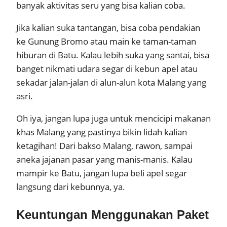
banyak aktivitas seru yang bisa kalian coba.
Jika kalian suka tantangan, bisa coba pendakian
ke Gunung Bromo atau main ke taman-taman
hiburan di Batu. Kalau lebih suka yang santai, bisa
banget nikmati udara segar di kebun apel atau
sekadar jalan-jalan di alun-alun kota Malang yang
asri.
Oh iya, jangan lupa juga untuk mencicipi makanan
khas Malang yang pastinya bikin lidah kalian
ketagihan! Dari bakso Malang, rawon, sampai
aneka jajanan pasar yang manis-manis. Kalau
mampir ke Batu, jangan lupa beli apel segar
langsung dari kebunnya, ya.
Keuntungan Menggunakan Paket