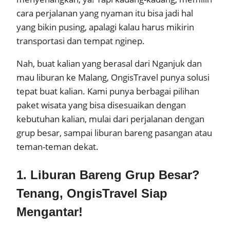
cara perjalanan yang nyaman itu bisa jadi hal
yang bikin pusing, apalagi kalau harus mikirin
transportasi dan tempat nginep.
Nah, buat kalian yang berasal dari Nganjuk dan
mau liburan ke Malang, OngisTravel punya solusi
tepat buat kalian. Kami punya berbagai pilihan
paket wisata yang bisa disesuaikan dengan
kebutuhan kalian, mulai dari perjalanan dengan
grup besar, sampai liburan bareng pasangan atau
teman-teman dekat.
1. Liburan Bareng Grup Besar?
Tenang, OngisTravel Siap
Mengantar!