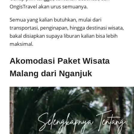
OngisTravel akan urus semuanya.
Semua yang kalian butuhkan, mulai dari
transportasi, penginapan, hingga destinasi wisata,
bakal disiapkan supaya liburan kalian bisa lebih
maksimal.
Akomodasi Paket Wisata
Malang dari Nganjuk