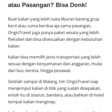
atau Pasangan? Bisa Donk!
Buat kalian yang lebih suka liburan bareng grup
kecil atau cuma berdua aja sama pasangan,
OngisTravel juga punya paket wisata yang lebih
fleksibel dan bisa disesuaikan dengan kebutuhan
kalian.
Kalian bisa memilih jenis transportasi yang lebih
sesuai dengan kenyamanan dan anggaran, mulai
dari bus, kereta, hingga pesawat.
Setelah sampai di Malang, tim OngisTravel siap
menjemput kalian di titik yang sudah disepakati,
entah itu di stasiun, bandara, atau bahkan di hotel
tempat kalian menginap.