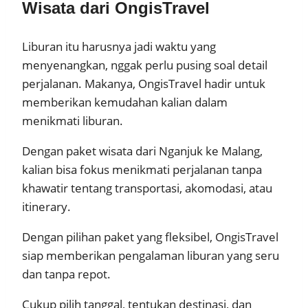
Wisata dari OngisTravel
Liburan itu harusnya jadi waktu yang
menyenangkan, nggak perlu pusing soal detail
perjalanan. Makanya, OngisTravel hadir untuk
memberikan kemudahan kalian dalam
menikmati liburan.
Dengan paket wisata dari Nganjuk ke Malang,
kalian bisa fokus menikmati perjalanan tanpa
khawatir tentang transportasi, akomodasi, atau
itinerary.
Dengan pilihan paket yang fleksibel, OngisTravel
siap memberikan pengalaman liburan yang seru
dan tanpa repot.
Cukup pilih tanggal, tentukan destinasi, dan