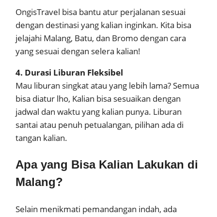
OngisTravel bisa bantu atur perjalanan sesuai
dengan destinasi yang kalian inginkan. Kita bisa
jelajahi Malang, Batu, dan Bromo dengan cara
yang sesuai dengan selera kalian!
4. Durasi Liburan Fleksibel
Mau liburan singkat atau yang lebih lama? Semua
bisa diatur lho, Kalian bisa sesuaikan dengan
jadwal dan waktu yang kalian punya. Liburan
santai atau penuh petualangan, pilihan ada di
tangan kalian.
Apa yang Bisa Kalian Lakukan di
Malang?
Selain menikmati pemandangan indah, ada