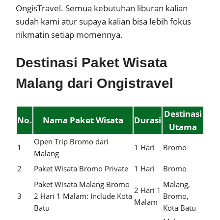
OngisTravel. Semua kebutuhan liburan kalian
sudah kami atur supaya kalian bisa lebih fokus
nikmatin setiap momennya.
Destinasi Paket Wisata
Malang dari Ongistravel
Destinasi
No.
Nama Paket Wisata
Durasi
Utama
Open Trip Bromo dari
1
1 Hari
Bromo
Malang
2
Paket Wisata Bromo Private
1 Hari
Bromo
Paket Wisata Malang Bromo
Malang,
2 Hari 1
3
2 Hari 1 Malam: Include Kota
Bromo,
Malam
Batu
Kota Batu