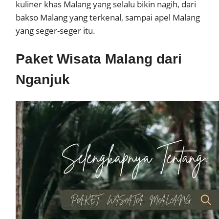
kuliner khas Malang yang selalu bikin nagih, dari
bakso Malang yang terkenal, sampai apel Malang
yang seger-seger itu.
Paket Wisata Malang dari
Nganjuk