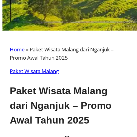
Home
»
Paket Wisata Malang dari Nganjuk –
Promo Awal Tahun 2025
Paket Wisata Malang
Paket Wisata Malang
dari Nganjuk – Promo
Awal Tahun 2025