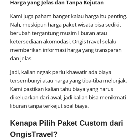
Harga yang Jelas dan Tanpa Kejutan
Kami juga paham banget kalau harga itu penting.
Nah, meskipun harga paket wisata bisa sedikit
berubah tergantung musim liburan atau
ketersediaan akomodasi, OngisTravel selalu
memberikan informasi harga yang transparan
dan jelas.
Jadi, kalian nggak perlu khawatir ada biaya
tersembunyi atau harga yang tiba-tiba melonjak.
Kami pastikan kalian tahu biaya yang harus
dikeluarkan dari awal, jadi kalian bisa menikmati
liburan tanpa terkejut soal biaya.
Kenapa Pilih Paket Custom dari
OngisTravel?