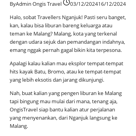
By
Admin Ongis Travel
03/12/2024
16/12/2024
Halo, sobat Travellers Nganjuk! Pasti seru banget,
kan, kalau bisa liburan bareng keluarga atau
teman ke Malang? Malang, kota yang terkenal
dengan udara sejuk dan pemandangan indahnya,
emang nggak pernah gagal bikin kita terpesona.
Apalagi kalau kalian mau eksplor tempat-tempat
hits kayak Batu, Bromo, atau ke tempat-tempat
yang lebih eksotis dan jarang dikunjungi.
Nah, buat kalian yang pengen liburan ke Malang
tapi bingung mau mulai dari mana, tenang aja,
OngisTravel siap bantu kalian atur perjalanan
yang menyenankan, dari Nganjuk langsung ke
Malang.