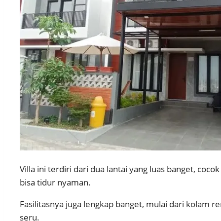
Villa ini terdiri dari dua lantai yang luas banget, c
bisa tidur nyaman.
Fasilitasnya juga lengkap banget, mulai dari kolam ren
seru.