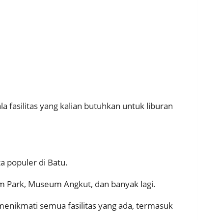
a fasilitas yang kalian butuhkan untuk liburan
ta populer di Batu.
im Park, Museum Angkut, dan banyak lagi.
menikmati semua fasilitas yang ada, termasuk