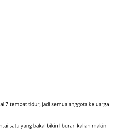
otal 7 tempat tidur, jadi semua anggota keluarga
ntai satu yang bakal bikin liburan kalian makin