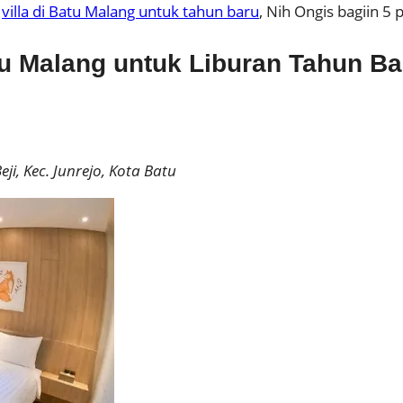
i
villa di Batu Malang untuk tahun baru
, Nih Ongis bagiin 5 
atu Malang untuk Liburan Tahun Ba
ji, Kec. Junrejo, Kota Batu