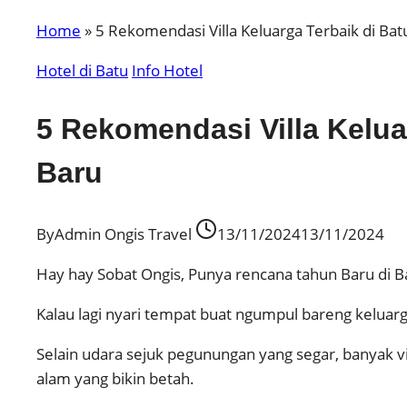
Home
»
5 Rekomendasi Villa Keluarga Terbaik di Ba
Hotel di Batu
Info Hotel
5 Rekomendasi Villa Kelua
Baru
By
Admin Ongis Travel
13/11/2024
13/11/2024
Hay hay Sobat Ongis, Punya rencana tahun Baru di B
Kalau lagi nyari tempat buat ngumpul bareng keluarga,
Selain udara sejuk pegunungan yang segar, banyak vil
alam yang bikin betah.