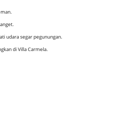
teman.
banget.
mati udara segar pegunungan.
kan di Villa Carmela.