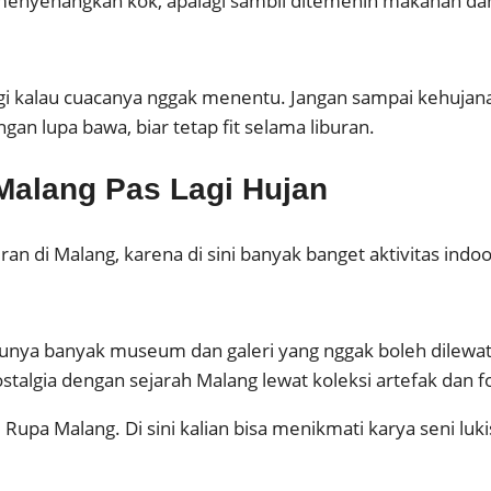
ng menyenangkan kok, apalagi sambil ditemenin makanan d
agi kalau cuacanya nggak menentu. Jangan sampai kehujana
gan lupa bawa, biar tetap fit selama liburan.
 Malang Pas Lagi Hujan
buran di Malang, karena di sini banyak banget aktivitas ind
g punya banyak museum dan galeri yang nggak boleh dile
stalgia dengan sejarah Malang lewat koleksi artefak dan f
 Rupa Malang. Di sini kalian bisa menikmati karya seni lukis