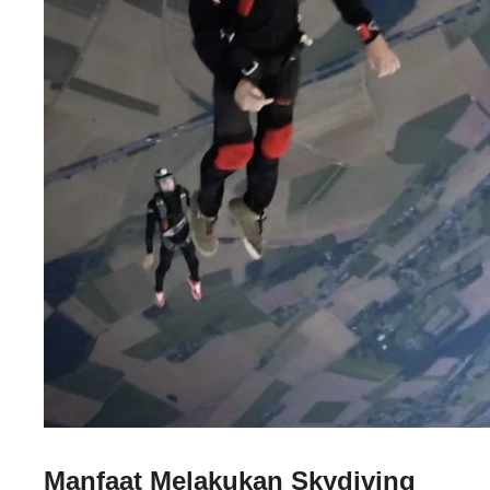
Manfaat Melakukan Skydiving