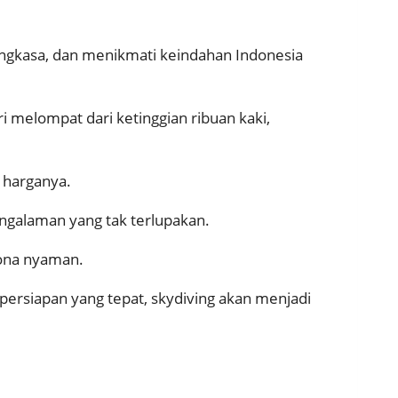
 angkasa, dan menikmati keindahan Indonesia
 melompat dari ketinggian ribuan kaki,
 harganya.
ngalaman yang tak terlupakan.
zona nyaman.
persiapan yang tepat, skydiving akan menjadi