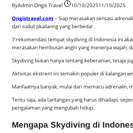
By
Admin Ongis Travel
10/10/2025
11/10/2025
Ongistravel.com
– Siap merasakan sensasi adrenali
dari sudut pkalianng yang berbeda!
7 rekomendasi tempat skydiving di Indonesia ini ak
merasakan hembusan angin yang menerpa wajah, 
Skydiving bukan hanya tentang keberanian, tetapi j
Aktivitas ekstrem ini semakin populer di kalangan
Manfaatnya banyak, mulai dari memacu adrenalin, 
Tentu saja, ada tantangan yang harus dihadapi, sepe
pengalaman yang mengubah hidup.
Mengapa Skydiving di Indone