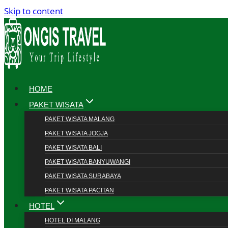
Skip to content
HOME
PAKET WISATA
PAKET WISATA MALANG
PAKET WISATA JOGJA
PAKET WISATA BALI
PAKET WISATA BANYUWANGI
PAKET WISATA SURABAYA
PAKET WISATA PACITAN
HOTEL
HOTEL DI MALANG