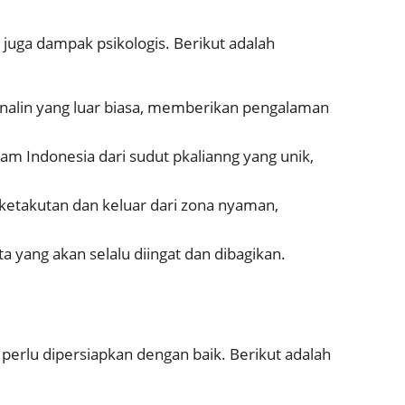
juga dampak psikologis. Berikut adalah
enalin yang luar biasa, memberikan pengalaman
Indonesia dari sudut pkalianng yang unik,
etakutan dan keluar dari zona nyaman,
 yang akan selalu diingat dan dibagikan.
erlu dipersiapkan dengan baik. Berikut adalah