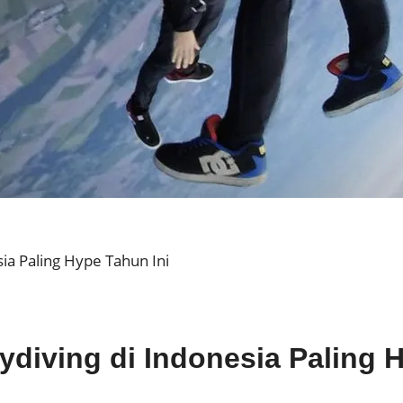
ia Paling Hype Tahun Ini
diving di Indonesia Paling H