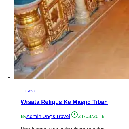
Info Wisata
Wisata Religus Ke Masjid Tiban
By
Admin Ongis Travel
21/03/2016
Untuk anda yang ingin wisata relegius