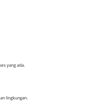
ses yang ada.
an lingkungan.