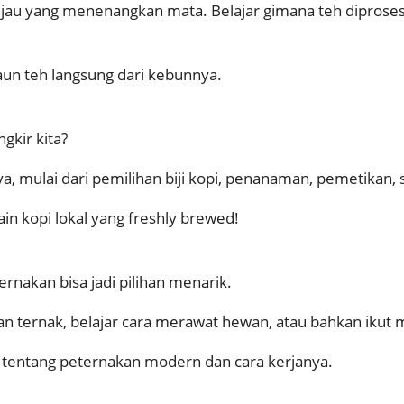
jau yang menenangkan mata. Belajar gimana teh diproses, 
aun teh langsung dari kebunnya.
gkir kita?
a, mulai dari pemilihan biji kopi, penanaman, pemetikan,
in kopi lokal yang freshly brewed!
rnakan bisa jadi pilihan menarik.
hewan ternak, belajar cara merawat hewan, atau bahkan ik
h tentang peternakan modern dan cara kerjanya.