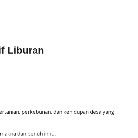
if Liburan
 pertanian, perkebunan, dan kehidupan desa yang
ermakna dan penuh ilmu.