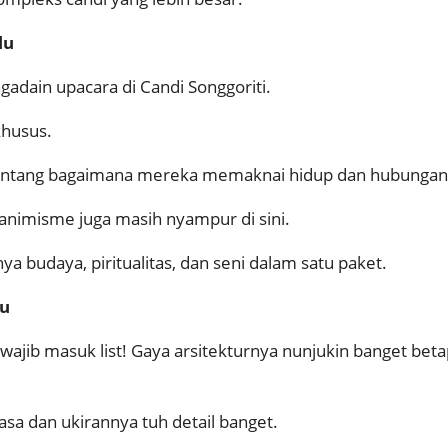
lu
ngadain upacara di Candi Songgoriti.
husus.
juk tentang bagaimana mereka memaknai hidup dan hubung
animisme juga masih nyampur di sini.
ya budaya, piritualitas, dan seni dalam satu paket.
lu
ti wajib masuk list! Gaya arsitekturnya nunjukin banget b
asa dan ukirannya tuh detail banget.