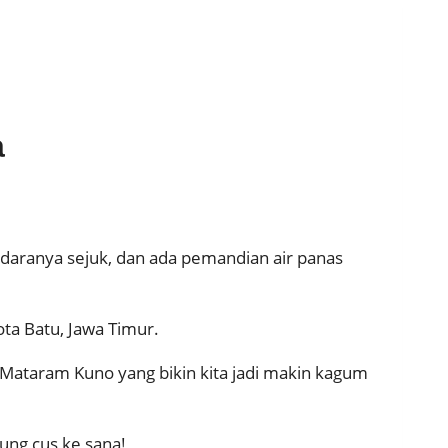
a
udaranya sejuk, dan ada pemandian air panas
ota Batu, Jawa Timur.
 Mataram Kuno yang bikin kita jadi makin kagum
sung cus ke sana!