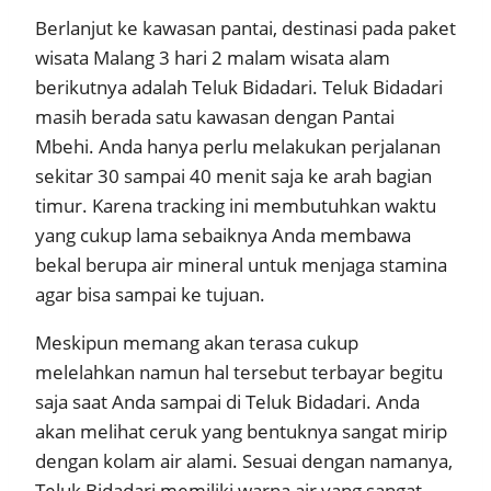
Berlanjut ke kawasan pantai, destinasi pada paket
wisata Malang 3 hari 2 malam wisata alam
berikutnya adalah Teluk Bidadari. Teluk Bidadari
masih berada satu kawasan dengan Pantai
Mbehi. Anda hanya perlu melakukan perjalanan
sekitar 30 sampai 40 menit saja ke arah bagian
timur. Karena tracking ini membutuhkan waktu
yang cukup lama sebaiknya Anda membawa
bekal berupa air mineral untuk menjaga stamina
agar bisa sampai ke tujuan.
Meskipun memang akan terasa cukup
melelahkan namun hal tersebut terbayar begitu
saja saat Anda sampai di Teluk Bidadari. Anda
akan melihat ceruk yang bentuknya sangat mirip
dengan kolam air alami. Sesuai dengan namanya,
Teluk Bidadari memiliki warna air yang sangat