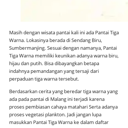
Masih dengan wisata pantai kali ini ada Pantai Tiga
Warna. Lokasinya berada di Sendang Biru,
Sumbermanjing. Sesuai dengan namanya, Pantai
Tiga Warna memiliki keunikan adanya warna biru,
hijau dan putih. Bisa dibayangkan betapa
indahnya pemandangan yang tersaji dari
perpaduan tiga warna tersebut.
Berdasarkan cerita yang beredar tiga warna yang
ada pada pantai di Malang ini terjadi karena
proses pembiasan cahaya matahari Serta adanya
proses vegetasi plankton. Jadi jangan lupa
masukkan Pantai Tiga Warna ke dalam daftar