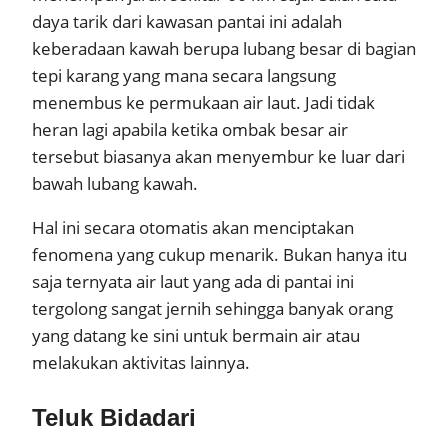
daya tarik dari kawasan pantai ini adalah
keberadaan kawah berupa lubang besar di bagian
tepi karang yang mana secara langsung
menembus ke permukaan air laut. Jadi tidak
heran lagi apabila ketika ombak besar air
tersebut biasanya akan menyembur ke luar dari
bawah lubang kawah.
Hal ini secara otomatis akan menciptakan
fenomena yang cukup menarik. Bukan hanya itu
saja ternyata air laut yang ada di pantai ini
tergolong sangat jernih sehingga banyak orang
yang datang ke sini untuk bermain air atau
melakukan aktivitas lainnya.
Teluk Bidadari