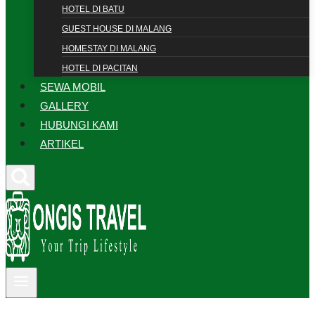
HOTEL DI BATU
GUEST HOUSE DI MALANG
HOMESTAY DI MALANG
HOTEL DI PACITAN
SEWA MOBIL
GALLERY
HUBUNGI KAMI
ARTIKEL