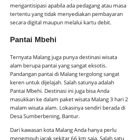
mengantisipasi apabila ada pedagang atau masa
tertentu yang tidak menyediakan pembayaran
secara digital maupun melalui kartu debit.
Pantai Mbehi
Ternyata Malang juga punya destinasi wisata
alam berupa pantai yang sangat eksotis.
Pandangan pantai di Malang tergolong sangat
keren untuk dijelajah. Salah satunya adalah
Pantai Mbehi. Destinasi ini juga bisa Anda
masukkan ke dalam paket wisata Malang 3 hari 2
malam wisata alam. Lokasinya sendiri berada di
Desa Sumberbening, Bantur.
Dari kawasan kota Malang Anda hanya perlu
menempuh jarak sekitar 66 km saja. Salah satu