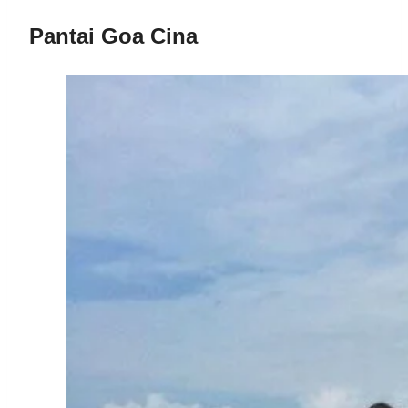
Pantai Goa Cina