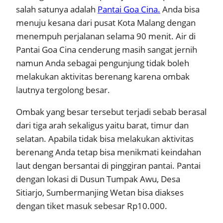
salah satunya adalah
Pantai Goa Cina.
Anda bisa
menuju kesana dari pusat Kota Malang dengan
menempuh perjalanan selama 90 menit. Air di
Pantai Goa Cina cenderung masih sangat jernih
namun Anda sebagai pengunjung tidak boleh
melakukan aktivitas berenang karena ombak
lautnya tergolong besar.
Ombak yang besar tersebut terjadi sebab berasal
dari tiga arah sekaligus yaitu barat, timur dan
selatan. Apabila tidak bisa melakukan aktivitas
berenang Anda tetap bisa menikmati keindahan
laut dengan bersantai di pinggiran pantai. Pantai
dengan lokasi di Dusun Tumpak Awu, Desa
Sitiarjo, Sumbermanjing Wetan bisa diakses
dengan tiket masuk sebesar Rp10.000.