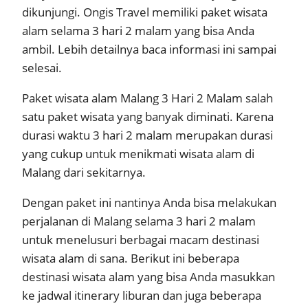
dikunjungi. Ongis Travel memiliki paket wisata
alam selama 3 hari 2 malam yang bisa Anda
ambil. Lebih detailnya baca informasi ini sampai
selesai.
Paket wisata alam Malang 3 Hari 2 Malam salah
satu paket wisata yang banyak diminati. Karena
durasi waktu 3 hari 2 malam merupakan durasi
yang cukup untuk menikmati wisata alam di
Malang dari sekitarnya.
Dengan paket ini nantinya Anda bisa melakukan
perjalanan di Malang selama 3 hari 2 malam
untuk menelusuri berbagai macam destinasi
wisata alam di sana. Berikut ini beberapa
destinasi wisata alam yang bisa Anda masukkan
ke jadwal itinerary liburan dan juga beberapa