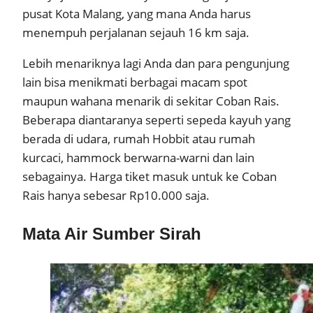
pusat Kota Malang, yang mana Anda harus
menempuh perjalanan sejauh 16 km saja.
Lebih menariknya lagi Anda dan para pengunjung
lain bisa menikmati berbagai macam spot
maupun wahana menarik di sekitar Coban Rais.
Beberapa diantaranya seperti sepeda kayuh yang
berada di udara, rumah Hobbit atau rumah
kurcaci, hammock berwarna-warni dan lain
sebagainya. Harga tiket masuk untuk ke Coban
Rais hanya sebesar Rp10.000 saja.
Mata Air Sumber Sirah