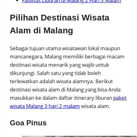
Fasilitas Liburan di Malang 2 Hari 3 Malam
Pilihan Destinasi Wisata
Alam di Malang
Sebagai tujuan utama wisatawan lokal maupun
mancanegara, Malang memiliki berbagai macam
destinasi wisata menarik yang wajib untuk
dikunjungi. Salah satu yang tidak boleh
terlewatkan adalah wisata alamnya. Berikut
destinasi wisata alam di Malang yang bisa Anda
masukkan ke dalam daftar itinerary liburan
paket
wisata Malang 3 hari 2 malam
wisata alam.
Goa Pinus