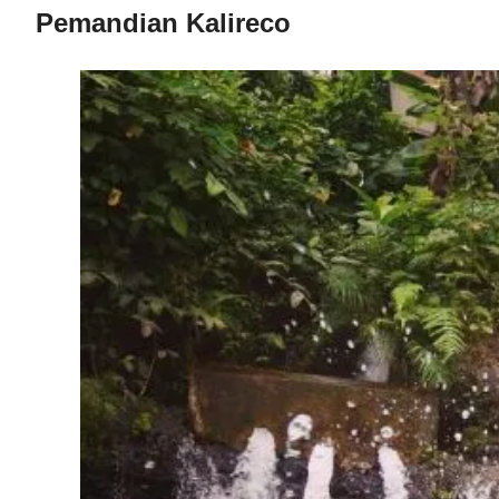
Pemandian Kalireco