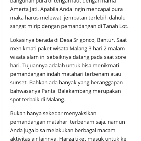
bangunan pura di tengah laut dengan nama
Amerta Jati. Apabila Anda ingin mencapai pura
maka harus melewati jembatan terlebih dahulu
sangat mirip dengan pemandangan di Tanah Lot.
Lokasinya berada di Desa Srigonco, Bantur. Saat
menikmati paket wisata Malang 3 hari 2 malam
wisata alam ini sebaiknya datang pada saat sore
hari. Tujuannya adalah untuk bisa menikmati
pemandangan indah matahari terbenam atau
sunset. Bahkan ada banyak yang beranggapan
bahwasanya Pantai Balekambang merupakan
spot terbaik di Malang.
Bukan hanya sekedar menyaksikan
pemandangan matahari terbenam saja, namun
Anda juga bisa melakukan berbagai macam
aktivitas air lainnya. Harga tiket masuk untuk ke