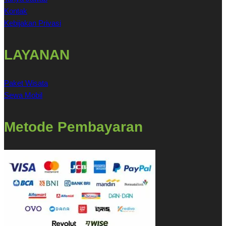
Kontak
Kebijakan Privasi
LAYANAN
Paket Wisata
Sewa Mobil
Metode Pembayaran