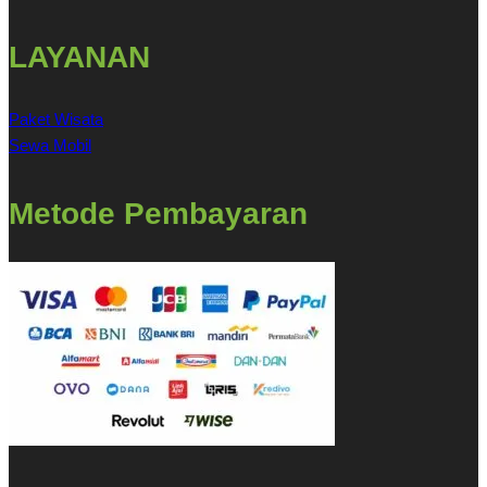
LAYANAN
Paket Wisata
Sewa Mobil
Metode Pembayaran