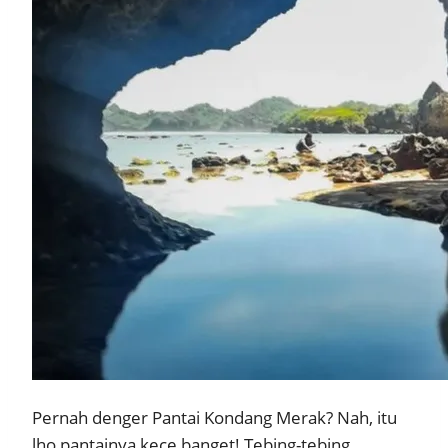
Pernah denger Pantai Kondang Merak? Nah, itu
lho pantainya kece banget! Tebing-tebing